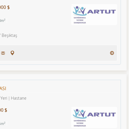
000 $
0m²
/ Beşiktaş
ASI
 Yeri
Hastane
00 $
5m²