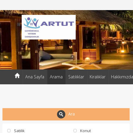
ARTUT EMLAK MÜŞAVİRLİĞİ
Ana Sayfa
Arama
Satılıklar
Kiralıklar
Hakkımızd
Ara
Satılık
Konut