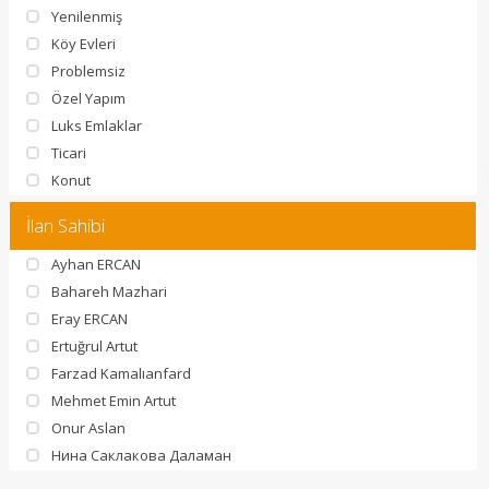
Yenilenmiş
Köy Evleri
Problemsiz
Özel Yapım
Luks Emlaklar
Ticari
Konut
İlan Sahibi
Ayhan ERCAN
Bahareh Mazhari
Eray ERCAN
Ertuğrul Artut
Farzad Kamalıanfard
Mehmet Emin Artut
Onur Aslan
Нина Саклакова Даламан