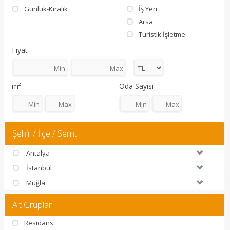
Günlük-Kiralık
İş Yeri
Arsa
Turistik İşletme
Fiyat
m²
Oda Sayısı
Şehir / İlçe / Semt
Antalya
İstanbul
Muğla
Alt Gruplar
Residans