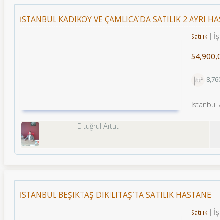
İSTANBUL KADIKÖY VE ÇAMLICA`DA SATILIK 2 AYRI H
İş
Satılık
54,900,
8,76
İstanbul 
Ertuğrul Artut
İSTANBUL BEŞIKTAŞ DIKILITAŞ`TA SATILIK HASTANE
İş
Satılık