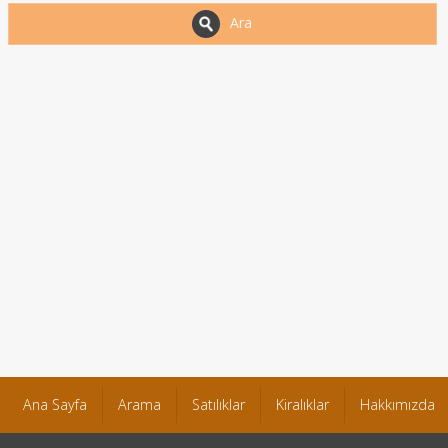
Ara
Ana Sayfa
Arama
Satılıklar
Kiralıklar
Hakkımızda