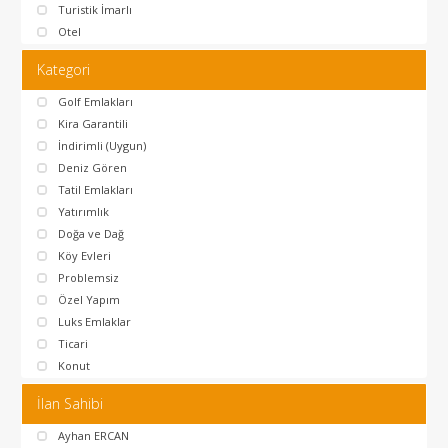
Turistik İmarlı
Otel
Kategori
Golf Emlakları
Kira Garantili
İndirimli (Uygun)
Deniz Gören
Tatil Emlakları
Yatırımlık
Doğa ve Dağ
Köy Evleri
Problemsiz
Özel Yapım
Luks Emlaklar
Ticari
Konut
İlan Sahibi
Ayhan ERCAN