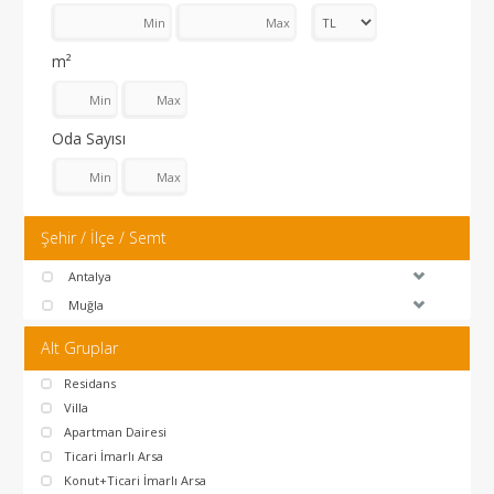
m²
Oda Sayısı
Şehir / İlçe / Semt
Antalya
Muğla
Alt Gruplar
Residans
Villa
Apartman Dairesi
Ticari İmarlı Arsa
Konut+Ticari İmarlı Arsa