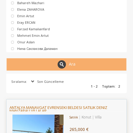
Bahareh Mazhari
Elena ZAHAROVA
Emin Artut
Eray ERCAN
Farzad Kamalıanfard
Mehmet Emin Artut
Onur Aslan
Нина Саклакова Даламан
Ara
Sıralama:
Son Güncelleme
1 - 2
Toplam:
2
ANTALYA MANAVGAT EVRENSEKI BELDESI SATILIK DENIZ
MANZARALI VILLALAR
Konut
Villa
Satılık
265,000 €