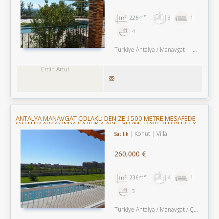
226m²
3
1
4
Türkiye Antalya / Manavgat
/ Evrenseki Bld.
Emin Artut
ANTALYA MANAVGAT ÇOLAKLI DENIZE 1500 METRE MESAFEDE
OTELLER ARKASINDA SATILIK 4 ADET YÜZME HAVUZLU DUBLEX
VILLA
Konut
Villa
Satılık
260,000 €
236m²
4
1
3
Türkiye Antalya / Manavgat
/ Çolaklı
/ 