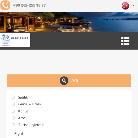
+90 242-259 18 77
Ara
Satılık
Günlük-Kiralık
Konut
Arsa
Turistik İşletme
Fiyat