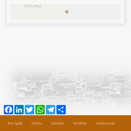
Emin Artut
Facebook
LinkedIn
Twitter
WhatsApp
Telegram
Share
Ana Sayfa
Arama
Satılıklar
Kiralıklar
Hakkımızda