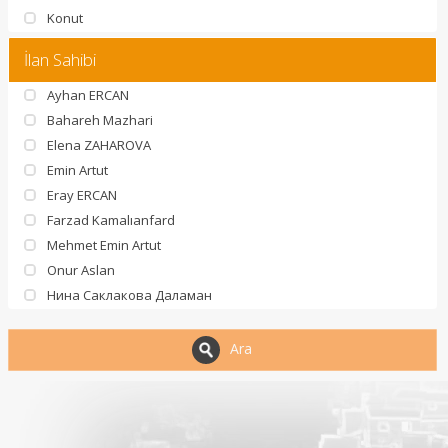
Konut
İlan Sahibi
Ayhan ERCAN
Bahareh Mazhari
Elena ZAHAROVA
Emin Artut
Eray ERCAN
Farzad Kamalıanfard
Mehmet Emin Artut
Onur Aslan
Нина Саклакова Даламан
Ara