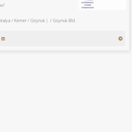
0m²
ntalya / Kemer
/ Göynük
/ Göynük Bld.