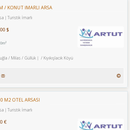
M / KONUT İMARLI ARSA
sa
Turistik İmarlı
00 $
00m²
uğla / Milas
/ Güllük
/ Kıyıkışlacık Köyü
0 M2 OTEL ARSASI
sa
Turistik İmarlı
0 €