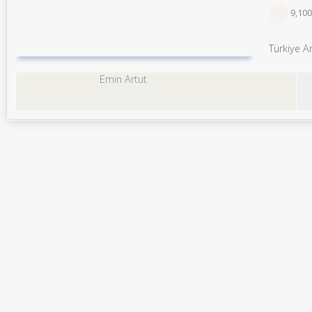
9,10
Türkiye A
Emin Artut