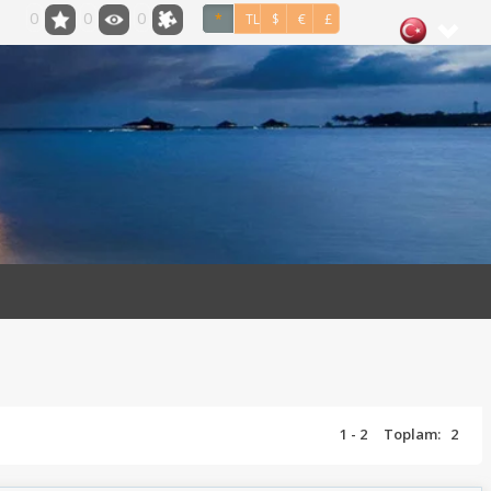
0
0
0
*
TL
$
€
£
1 - 2
Toplam:
2