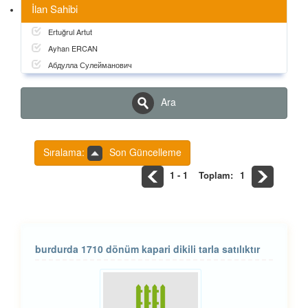
İlan Sahibi
Ertuğrul Artut
Ayhan ERCAN
Абдулла Сулейманович
Ara
Sıralama:
Son Güncelleme
1 - 1
Toplam:
1
burdurda 1710 dönüm kapari dikili tarla satılıktır