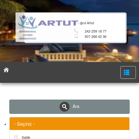
Ertuğrul Artut
242-259 18 77
507-266 42 36
Ara
- Seçiniz -
Satılık