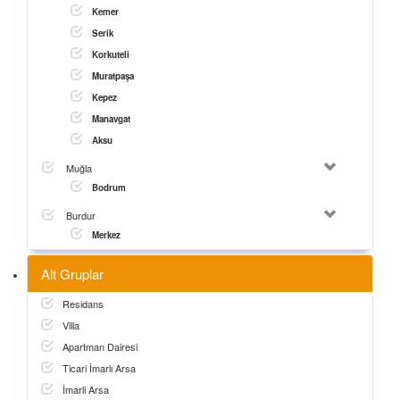
Kemer
Serik
Korkuteli
Muratpaşa
Kepez
Manavgat
Aksu
Muğla
Bodrum
Burdur
Merkez
Alt Gruplar
Residans
Villa
Apartman Dairesi
Ticari İmarlı Arsa
İmarli Arsa