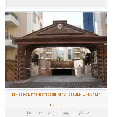
DENIZE 500 METRE MESAFEDE SITE IÇERISINDE SATILIK LÜX DAIRELER
€
220,000
71m²
2
1
2