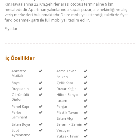
Km.Havaalanına 22 Km.Şehirler arası otobüs terminaline 9 km.
mesafededir.Apartman yakınlarında kapalı pazar,aile hekimliği ve alış
veriş merkezleri bulunmaktadır.Daire mobilyalı istendiği takdirde fiyat
farkı ödenmek şartı ile full mobilyalı teslim edilir.
Fiyatlar
İç Özellikler
Ankastre
Asma Tavan
Mutfak
Balkon
Boyalı
Çelik Kapı
Duşakabin
Duvar Kağıdı
Görüntülü
Hilton Banyo
Diafon
Isıcam
Panel Kapı
Panjur
Parke -
Plastik Tavan
Laminant
Saten Alçı
Saten Boya
Seramik Zemin
Spot
Vestiyer
Aydınlatma
Yüksek Tavan