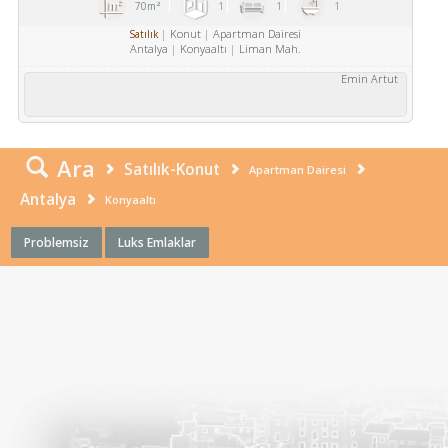
70m²
1
1
1
Konut
Apartman Dairesi
Satılık
Antalya
Konyaaltı
Liman Mah.
Emin Artut
Ara
Satılık-Konut
Apartman Dairesi
Antalya
Konyaaltı
Problemsiz
Luks Emlaklar