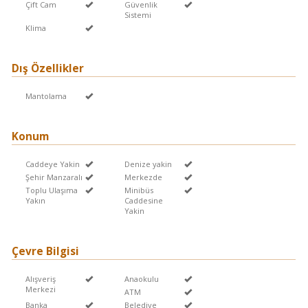
Çift Cam
Güvenlik
Sistemi
Klima
Dış Özellikler
Mantolama
Konum
Caddeye Yakin
Denize yakin
Şehir Manzaralı
Merkezde
Toplu Ulaşıma
Minibüs
Yakın
Caddesine
Yakin
Çevre Bilgisi
Alışveriş
Anaokulu
Merkezi
ATM
Banka
Belediye