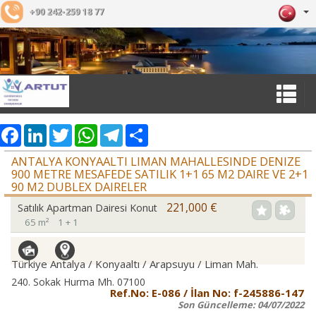
+90 242-259 18 77
Facebook
LinkedIn
Twitter
WhatsApp
Telegram
Share
ANTALYA KONYAALTI LIMAN MAHALLESINDE DENIZE
900 METRE MESAFEDE SATILIK 1+1 65 M2 DAIRE VE 2+1
90 M2 DUBLEX DAIRELER
221,000 €
Satılık Apartman Dairesi Konut
65 m²
1 + 1
Türkiye Antalya / Konyaaltı
/ Arapsuyu
/ Liman Mah.
240. Sokak Hurma Mh. 07100
Ref.No:
E-086
/ İlan No:
f-245886-147
Son Güncelleme:
04/07/2022