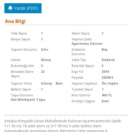
Yazdır (PDF)
Ana Bilgi
Oda Sayısı
1
Salon Sayısı
1
Banyo Sayısı
1
Yapının Şekli
Apartman Dairesi
Yapının Durumu
Sıfır
Kullanım
Boş
Durumu
Isıtma
Klima
Yakıt Tipi
Elektrik
Bulunduğu Kat
3
Bina Kat Sayısı
5
Binadaki Daire
22
İnşa Yılı
2014
Sayısı
Peşinat
32500 €
Yapının Yönü
Güney
Batı
Yapının Cephesi
Ön Cephe
Balkon Sayısı
1
Tuvalet Sayısı
1
Tapu Durumu
Kira Getirisi
450 TL
Kat Mülkiyetli Tapu
Krediye Uygun
Evet
Antalya Konyaaltı Liman Mahallesinde bulunan Apartmanımızda Satılık
1+1 65 m2 18 adet daire ve 2+1 90 m2 4 adet dublex daire
bulunmaktadır.Apartman denize 900 metre,Şehir merkezine 8