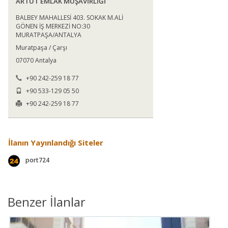
ARTUT EMLAK MÜŞAVİRLİĞİ
BALBEY MAHALLESİ 403. SOKAK M.ALİ
GÖNEN İŞ MERKEZİ NO:30
MURATPAŞA/ANTALYA
Muratpaşa / Çarşı
07070 Antalya
+90 242-259 18 77
+90 533-129 05 50
+90 242-259 18 77
İlanın Yayınlandığı Siteler
port724
Benzer İlanlar