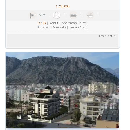
€
210,000
53m²
1
1
1
Konut
Apartman Dairesi
Satılık
Antalya
Konyaaltı
Liman Mah.
Emin Artut