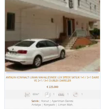
ANTALYA KONYAALTI LIMAN MAHALLESINDE LÜX SITEDE SATILIK 1+1 / 2+1 DAIRE
VE 2+1 / 3+1 DUBLEX DAIRELER
€
225,000
60m²
1
1
1
Konut
Apartman Dairesi
Satılık
Antalya
Konyaaltı
Liman Mah.