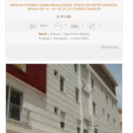
ANTALYA KONYAALTI LIMAN MAHALLESINDE DENIZE 800 METRE MESAFEDE
SATILIK LÜX 1+1 ,2+1 VE 2+1,3+1 DUBLEX DAIRELER
$
191,000
58m²
1
1
1
Konut
Apartman Dairesi
Satılık
Antalya
Konyaaltı
Liman Mah.
Emin Artut