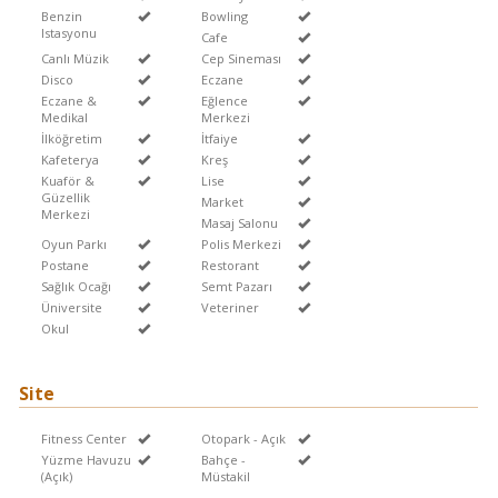
Benzin
Bowling
Istasyonu
Cafe
Canlı Müzik
Cep Sineması
Disco
Eczane
Eczane &
Eğlence
Medikal
Merkezi
İlköğretim
İtfaiye
Kafeterya
Kreş
Kuaför &
Lise
Güzellik
Market
Merkezi
Masaj Salonu
Oyun Parkı
Polis Merkezi
Postane
Restorant
Sağlık Ocağı
Semt Pazarı
Üniversite
Veteriner
Okul
Site
Fitness Center
Otopark - Açık
Yüzme Havuzu
Bahçe -
(Açık)
Müstakil