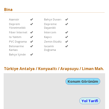
Bina
Asansör
Bahçe Duvarı
Deprem
Depreme
Yönetmelikli
Dayanikli
Fiber İnternet
İntercom
Isı Yalıtım
Kapıcı
PVC Dograma
Zemin Etüdlü
Betonarme
Isıcamlı
Karkas
Doğrama
Bahçe İçinde
Türkiye Antalya / Konyaaltı
/ Arapsuyu
/ Liman Mah.
Konum Görünüm
Yol Tarifi