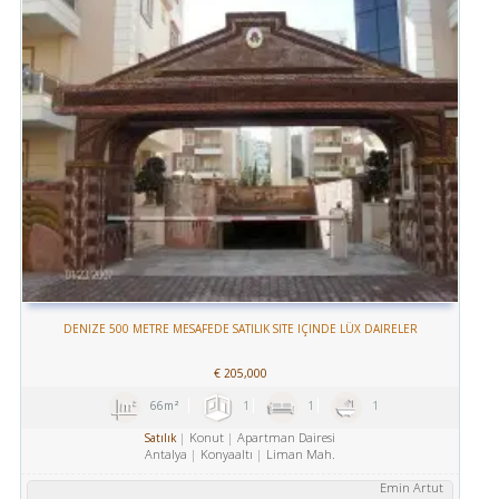
DENIZE 500 METRE MESAFEDE SATILIK SITE IÇINDE LÜX DAIRELER
€
205,000
66m²
1
1
1
Konut
Apartman Dairesi
Satılık
Antalya
Konyaaltı
Liman Mah.
Emin Artut