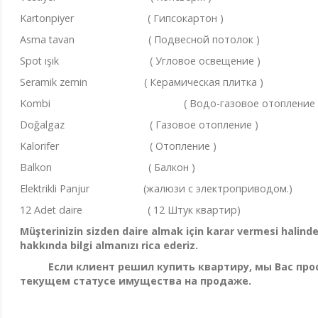
Kartonpiyer ( Гипсокартон )
Asma tavan ( Подвесной потолок )
Spot ışık ( Угловое освещение )
Seramik zemin ( Керамическая плитка )
Kombi ( Водо-газовое отопление 
Doğalgaz ( Газовое отопление )
Kalorifer ( Отопление )
Balkon ( Балкон )
Elektrikli Panjur (жалюзи с электроприводом.)
12 Adet daire ( 12 Штук кв
Müşterinizin sizden daire almak için karar vermesi halind
hakkında bilgi almanızı rica ederiz.
Если клиент решил купить квартиру, мы Вас пр
текущем статусе имущества на продаже.