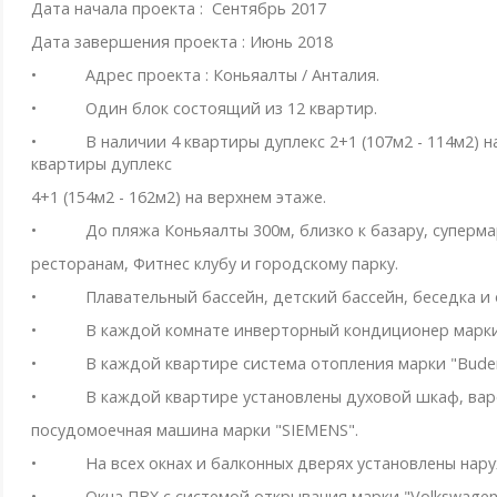
Дата начала проекта : Cентябрь 2017
Дата завершения проекта : Июнь 2018
• Адрес проекта : Коньяалты / Анталия.
• Один блок состоящий из 12 квартир.
• В наличии 4 квартиры дуплекс 2+1 (107м2 - 114м2) на 
квартиры дуплекс
4+1 (154м2 - 162м2) на верхнем этаже.
• До пляжа Коньяалты 300м, близко к базару, супермар
ресторанам, Фитнес клубу и городскому парку.
• Плавательный бассейн, детский бассейн, беседка и 
• В каждой комнате инверторный кондиционер марки "Mi
• В каждой квартире система отопления марки "Buderus"
• В каждой квартире установлены духовой шкаф, варо
посудомоечная машина марки "SIEMENS".
• На всех окнах и балконных дверях установлены нару
• Окна ПВХ c системой открывания марки "Volkswagen