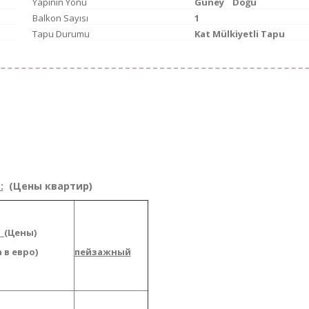
Yapının Yönü
Güney
Doğu
Balkon Sayısı
1
Tapu Durumu
Kat Mülkiyetli Tapu
 2018
:
(Цены квартир)
 (
Цены)
 в евро)
пейзажный