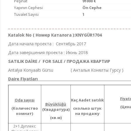
Peşinat
91000 €
Yapının Cephesi
Ön Cephe
Tuvalet Sayısı
1
Katalok No ( Номер Каталога ):KNYGÜR1704
Дата начала проекта : Cентябрь 2017
Дата завершения проекта : Июнь
SATILIK DAİRE / FOR SALE / ПРОДАЖА КВАРТИР
Antalya Konyaaltı Gürsu ( Анталья Конялты Гурсу )
Daire Fiyatları 
Fiyatı
Oda sayısı
Kaç Aadet satılık
Büyüklüğü
(Цена
(Количество
сколько штук
(Квадратура)
комнат)
на продажу
(кв.м)
2+1 Дуплекс