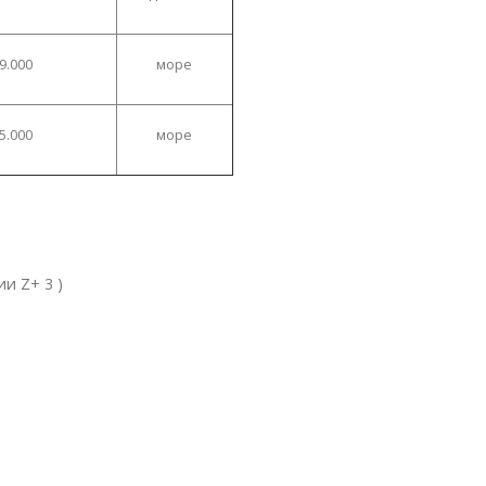
9.000
море
5.000
море
 Z+ 3 )