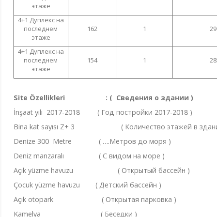
этаже
4+1 Дуплекс на
последнем
162
1
29
этаже
4+1 Дуплекс на
последнем
154
1
28
этаже
Site Özellikleri : (
Сведения о здании
)
İnşaat yılı 2017-2018 ( Год постройки 2017-2018 )
Bina kat sayısı Z+ 3 ( Количество этажей в здании
Denize 300 Metre ( ….Метров до моря )
Deniz manzaralı ( С видом на море )
Açık yüzme havuzu ( Открытый бассейн )
Çocuk yüzme havuzu ( Детский бассейн )
Açık otopark ( Открытая парковка )
Kamelya ( Беседки )