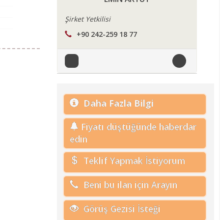
Şirket Yetkilisi
+90 242-259 18 77
Daha Fazla Bilgi
Fiyatı düştüğünde haberdar
edin
Teklif Yapmak İstiyorum
Beni bu ilan için Arayın
Görüş Gezisi İsteği