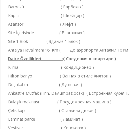
Barbekü ( Барбекю )
Kapıcı ( Швейцар )
Asansör ( Лифт )
Site İçerisinde ( В зданиях )
Site 1 Blok ( Здание 1 Блок )
Antalya Havalimanı 16 Km ( До аэропорта Анталии 16 км 
Daire Özellikleri :(
Сведения о квартире
)
Klima ( Кондиционер )
Hilton banyo ( Ванная в стиле Хилтон )
Duşakabin ( Душевая )
Ankastre Mutfak (Fırın, Davlumbaz,ocak) ( Встроенная кухня 
Bulaşık makinası ( Посудомоечная машина )
Çelik kapı ( Стальная дверь )
Laminat parke ( Ламинат )
Vestiyer ( Консьерж )