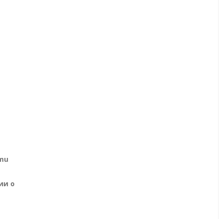
umu
ии о