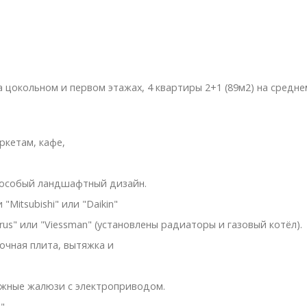
цокольном и первом этажах, 4 квартиры 2+1 (89м2) на средне
кетам, кафе,
особый ландшафтный дизайн.
tsubishi" или "Daikin"
 или "Viessman" (установлены радиаторы и газовый котёл).
чная плита, вытяжка и
жные жалюзи с электроприводом.
".