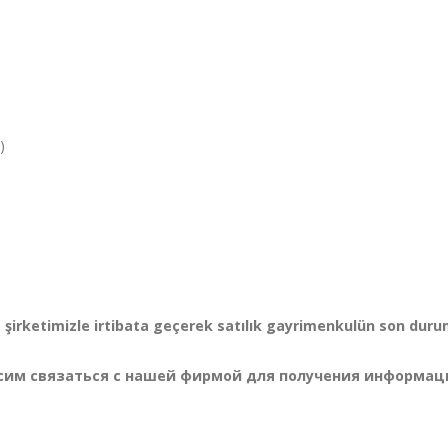
)
артир)
e şirketimizle irtibata geçerek satılık gayrimenkulün son dur
осим связаться с нашей фирмой для получения информац