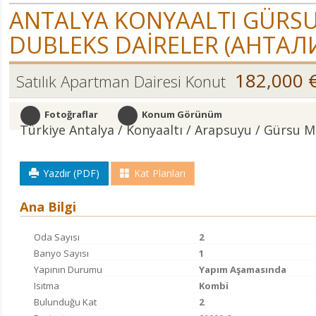
ANTALYA KONYAALTI GÜRSU 
DUBLEKS DAİRELER (АНТАЛ
182,000 
Satılık Apartman Dairesi Konut
Fotoğraflar
Konum Görünüm
Türkiye Antalya / Konyaaltı
/ Arapsuyu
/ Gürsu M
Yazdır (PDF)
Kat Planları
Ana Bilgi
Oda Sayısı
2
Banyo Sayısı
1
Yapının Durumu
Yapım Aşamasında
Isıtma
Kombi
Bulunduğu Kat
2