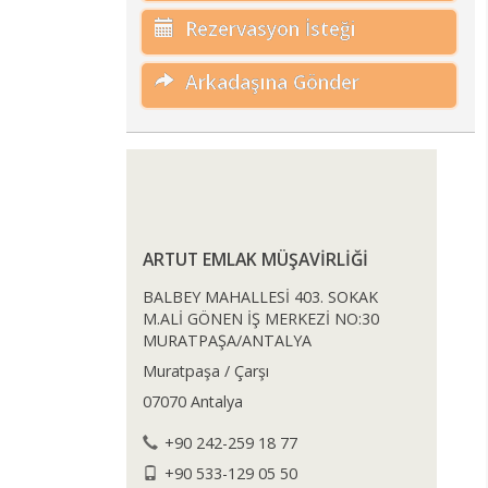
Rezervasyon İsteği
Arkadaşına Gönder
ARTUT EMLAK MÜŞAVİRLİĞİ
BALBEY MAHALLESİ 403. SOKAK
M.ALİ GÖNEN İŞ MERKEZİ NO:30
MURATPAŞA/ANTALYA
Muratpaşa / Çarşı
07070 Antalya
+90 242-259 18 77
+90 533-129 05 50