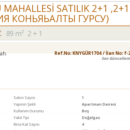
MAHALLESİ SATILIK 2+1 ,2+
ИЯ КОНЬЯЬАЛТЫ ГУРСУ)
€
89 m²
2 + 1
ah.
Ref.No:
KNYGÜR1704
/ İlan No:
f-
Son Güncellem
Salon Sayısı
1
Yapının Şekli
Apartman Dairesi
Kullanım Durumu
Boş
Yakıt Tipi
Doğalgaz
Bina Kat Sayısı
4