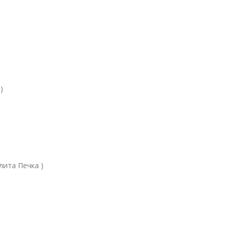
)
Плита Печка )