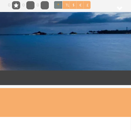
0
0
0
*
TL
$
€
£