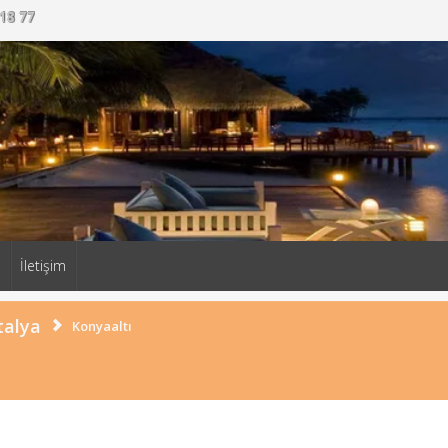
18 77
a
İletişim
talya
Konyaaltı