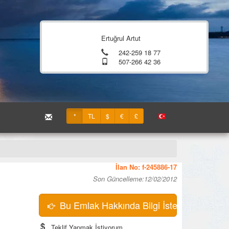
Ertuğrul Artut
242-259 18 77
507-266 42 36
*
TL
$
€
£
İlan No: f-245886-17
Son Güncelleme:12/02/2012
Bu Emlak Hakkında Bilgi İste
Teklif Yapmak İstiyorum