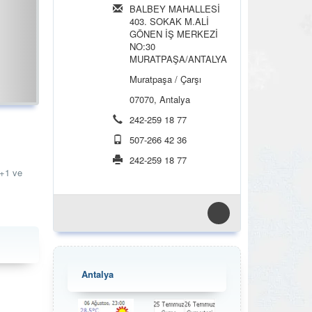
BALBEY MAHALLESİ
403. SOKAK M.ALİ
GÖNEN İŞ MERKEZİ
NO:30
MURATPAŞA/ANTALYA
Muratpaşa / Çarşı
07070, Antalya
242-259 18 77
507-266 42 36
242-259 18 77
2+1 ve
Antalya