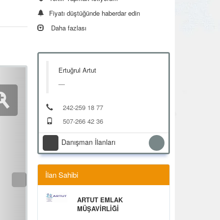
Fiyatı düştüğünde haberdar edin
Daha fazlası
Ertuğrul Artut
242-259 18 77
507-266 42 36
Danışman İlanları
İlan Sahibi
ARTUT EMLAK
MÜŞAVİRLİĞİ