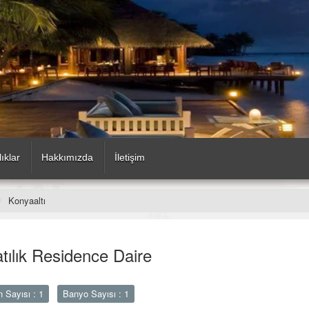
lıklar
Hakkımızda
İletişim
Konyaaltı
tılık Residence Daire
 Sayısı : 1
Banyo Sayısı : 1