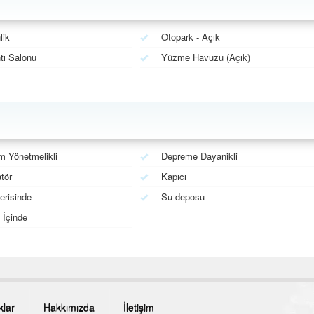
lik
Otopark - Açık
tı Salonu
Yüzme Havuzu (Açık)
 Yönetmelikli
Depreme Dayanikli
tör
Kapıcı
erisinde
Su deposu
İçinde
klar
Hakkımızda
İletişim