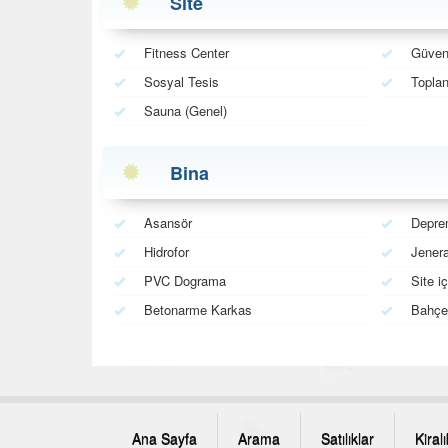
Site
Fitness Center
Güven
Sosyal Tesis
Toplan
Sauna (Genel)
Bina
Asansör
Deprem
Hidrofor
Jenera
PVC Dograma
Site iç
Betonarme Karkas
Bahçe 
Ana Sayfa
Arama
Satılıklar
Kiralı