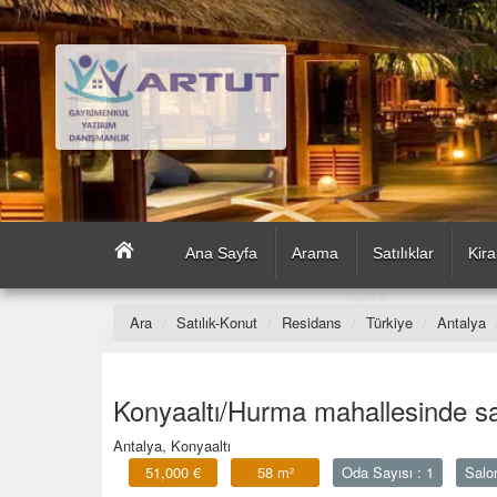
Ana Sayfa
Arama
Satılıklar
Kira
Ara
Satılık-Konut
Residans
Türkiye
Antalya
Konyaaltı/Hurma mahallesinde sa
Antalya, Konyaaltı
51,000 €
58 m²
Oda Sayısı : 1
Salon