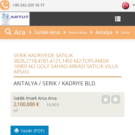
+90 242-259 18 77
Ara
Satılık-Arsa
Antalya
İmarli Arsa
Serik
SERIK KADRIYEDE SATILIK
3828,2718,4781,4121,1455 M2 TOPLAMDA
16903 M2 GOLF SAHASI ARKASI SATILIK VILLA
ARSASI
ANTALYA / SERIK
/ KADRIYE BLD.
Satılık İmarli Arsa Arsa
2,100,000 €
16,903
m²
Yazdır (PDF)