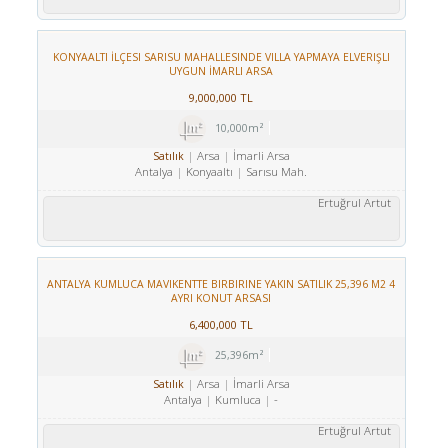
KONYAALTI İLÇESI SARISU MAHALLESINDE VILLA YAPMAYA ELVERIŞLI
UYGUN İMARLI ARSA
9,000,000 TL
10,000m²
Arsa
İmarli Arsa
Satılık
Antalya
Konyaaltı
Sarısu Mah.
Ertuğrul Artut
ANTALYA KUMLUCA MAVIKENTTE BIRBIRINE YAKIN SATILIK 25,396 M2 4
AYRI KONUT ARSASI
6,400,000 TL
25,396m²
Arsa
İmarli Arsa
Satılık
Antalya
Kumluca
-
Ertuğrul Artut