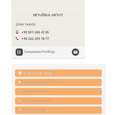
ERTUĞRUL ARTUT
Şirket Yetkilisi
+90 507-266 42 36
+90 242-259 18 77
Danışmanın Portföyü
Daha Fazla Bilgi
Fiyatı düştüğünde haberdar edin
Teklif Yapmak İstiyorum
Beni bu ilan için Arayın
Görüş Gezisi İsteği