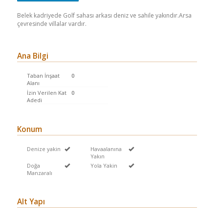
Belek kadriyede Golf sahası arkası deniz ve sahile yakındır.Arsa
çevresinde villalar vardır.
Ana Bilgi
Taban İnşaat
0
Alanı
İzin Verilen Kat
0
Adedi
Konum
Denize yakin
Havaalanına
Yakın
Doğa
Yola Yakin
Manzaralı
Alt Yapı