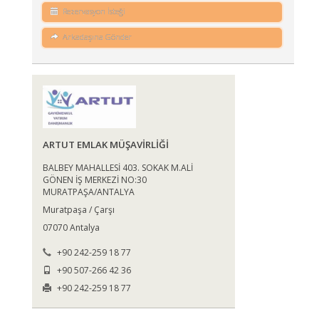
Rezervasyon İsteği
Arkadaşına Gönder
ARTUT EMLAK MÜŞAVİRLİĞİ
BALBEY MAHALLESİ 403. SOKAK M.ALİ
GÖNEN İŞ MERKEZİ NO:30
MURATPAŞA/ANTALYA
Muratpaşa / Çarşı
07070 Antalya
+90 242-259 18 77
+90 507-266 42 36
+90 242-259 18 77