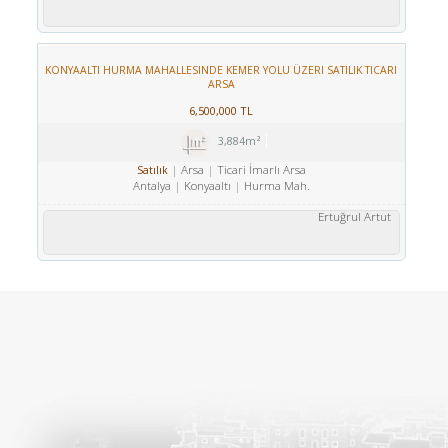
KONYAALTI HURMA MAHALLESINDE KEMER YOLU ÜZERI SATILIK TICARI
ARSA
6,500,000 TL
3,884m²
Arsa
Ticari İmarlı Arsa
Satılık
Antalya
Konyaaltı
Hurma Mah.
Ertuğrul Artut