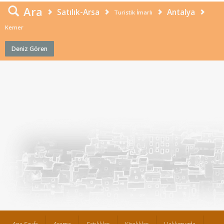
Ara
Satılık-Arsa
Antalya
Turistik İmarlı
Kemer
Deniz Gören