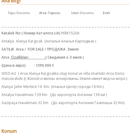
Ana Bilgi
Tapu Durumu
Arsa Tapusu
İskan Durumu
Evet
Katalok No ( Номер Каталога ):AL
YKRK1520A
Antalya Alanya Kargıcak (Анталья Аланья Каргиджак )
SATILIK Arsa / FOR SALE / ПРОДАЖА Земля
Arsa
Özellikleri :(
Сведения о З емля
)
(Цена в евро) : 1390.000
€
9350 m2 ( Arsa Alanya Kargıcakta olup konut ve villa imarlıdır.Arsa Deniz
manzaralıdır.)( Жилой и виллы зонированы.Земля имеет вид на море.)
Alanya Şehir Merkezi 16 Km. (Аланья Центр города 16 Km.)
Antalya Havalimanı 139 Km (До аэропорта Анталии 139 км )
Gazipaşa Havalimanı 32 Km (До аэропорта Анталии Газипаша 32 Km)
Konum