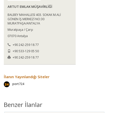
ARTUT EMLAK MÜŞAVİRLİĞİ
BALBEY MAHALLESİ 403. SOKAK M.ALİ
GÖNEN İŞ MERKEZİ NO:30
MURATPAŞA/ANTALYA
Muratpaşa / Çarşı
07070 Antalya
+90 242-259 18 77
+90 533-129 05 50
+90 242-259 18 77
İlanın Yayınlandığı Siteler
port724
Benzer İlanlar