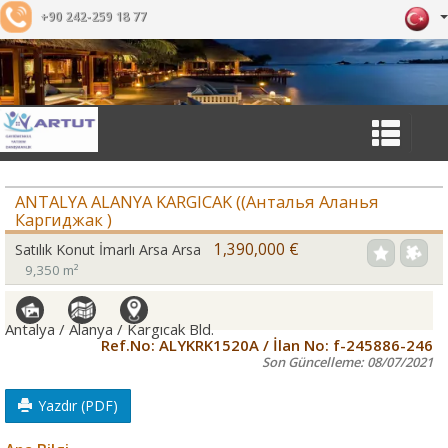
+90 242-259 18 77
ANTALYA ALANYA KARGICAK ((Анталья Аланья
Каргиджак )
1,390,000 €
Satılık Konut İmarlı Arsa Arsa
9,350 m²
Antalya / Alanya
/ Kargıcak Bld.
Ref.No:
ALYKRK1520A
/ İlan No:
f-245886-246
Son Güncelleme:
08/07/2021
Yazdır (PDF)