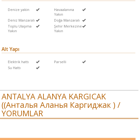
Denize yakin
Havaalanına
Yakın
Deniz Manzaralı
Doğa Manzaralı
Toplu Ulaşıma
Şehir Merkezine
Yakın
Yakın
Alt Yapı
Elektrik hattı
Parselli
Su Hattı
ANTALYA ALANYA KARGICAK
((Анталья Аланья Каргиджак ) /
YORUMLAR