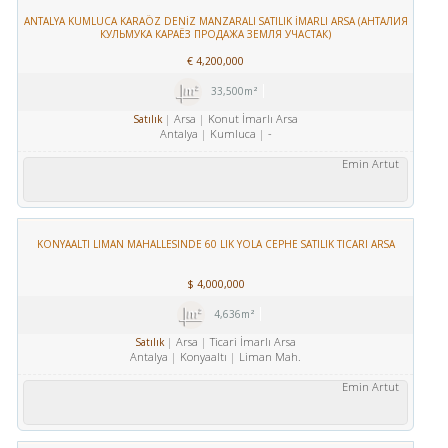
ANTALYA KUMLUCA KARAÖZ DENİZ MANZARALI SATILIK İMARLI ARSA (АНТАЛИЯ
КУЛЬМУКА КАРАЁЗ ПРОДАЖА ЗЕМЛЯ УЧАСТАК)
€
4,200,000
33,500m²
Arsa
Konut İmarlı Arsa
Satılık
Antalya
Kumluca
-
Emin Artut
KONYAALTI LIMAN MAHALLESINDE 60 LIK YOLA CEPHE SATILIK TICARI ARSA
$
4,000,000
4,636m²
Arsa
Ticari İmarlı Arsa
Satılık
Antalya
Konyaaltı
Liman Mah.
Emin Artut