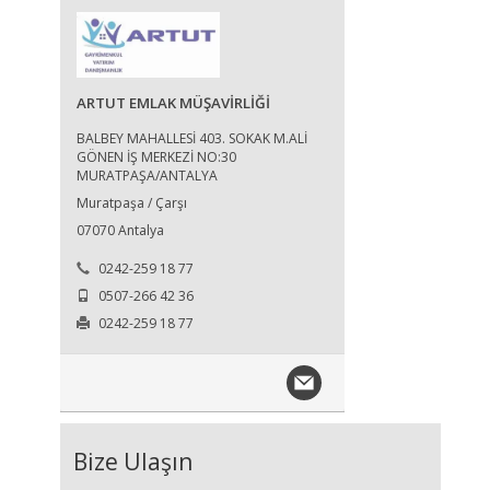
ARTUT EMLAK MÜŞAVİRLİĞİ
BALBEY MAHALLESİ 403. SOKAK M.ALİ
GÖNEN İŞ MERKEZİ NO:30
MURATPAŞA/ANTALYA
Muratpaşa / Çarşı
07070 Antalya
0242-259 18 77
0507-266 42 36
0242-259 18 77
Bize Ulaşın