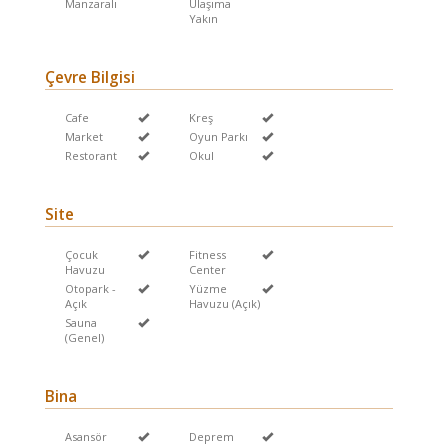
Manzaralı
Ulaşıma
Yakın
Çevre Bilgisi
Cafe
Kreş
Market
Oyun Parkı
Restorant
Okul
Site
Çocuk
Fitness
Havuzu
Center
Otopark -
Yüzme
Açık
Havuzu (Açık)
Sauna
(Genel)
Bina
Asansör
Deprem