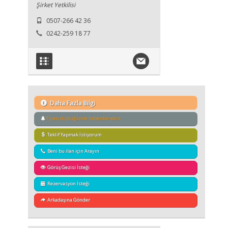
Şirket Yetkilisi
0507-266 42 36
0242-259 18 77
Daha Fazla Bilgi
Fiyatı düştüğünde haberdar edin
Teklif Yapmak İstiyorum
Beni bu ilan için Arayın
Görüş Gezisi İsteği
Rezervasyon İsteği
Arkadaşına Gönder