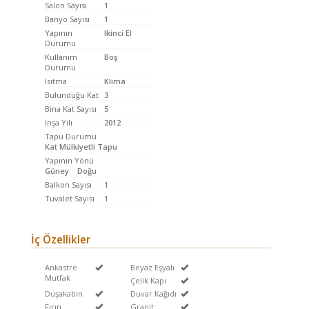
Salon Sayısı
1
Banyo Sayısı
1
Yapının
Ikinci El
Durumu
Kullanım
Boş
Durumu
Isıtma
Klima
Bulunduğu Kat
3
Bina Kat Sayısı
5
İnşa Yılı
2012
Tapu Durumu
Kat Mülkiyetli Tapu
Yapının Yönü
Güney
Doğu
Balkon Sayısı
1
Tuvalet Sayısı
1
İç Özellikler
Ankastre
Beyaz Eşyalı
Mutfak
Çelik Kapı
Duşakabin
Duvar Kağıdı
Fırın
Granit