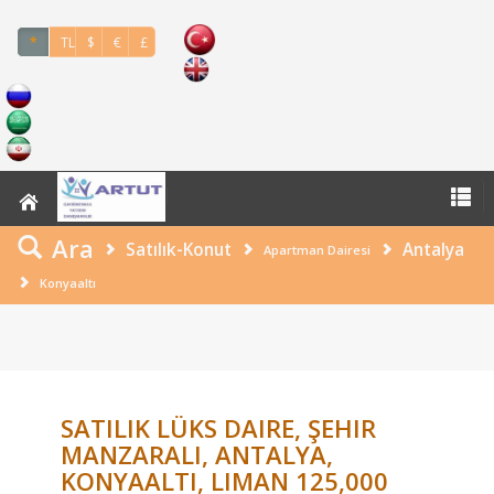
*
TL
$
€
£
Ara
Satılık-Konut
Antalya
Apartman Dairesi
Konyaaltı
SATILIK LÜKS DAIRE, ŞEHIR
MANZARALI, ANTALYA,
KONYAALTI, LIMAN 125,000