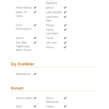
Kaplama
Hilton Banyo
Jakuzi
Kablo TV-
Lake Mutfak
Uydu
Laminant
Kapı
Özel
Panjur
Dekorasyon
Parke -
Laminant
Sauna
Teras
Yarı Mat
Çift Cam
Yağlıboyalı
Klima
Saten Duvar
Dış Özellikler
Mantolama
Konum
Denize yakin
Deniz
Manzaralı
Şehir
Toplu