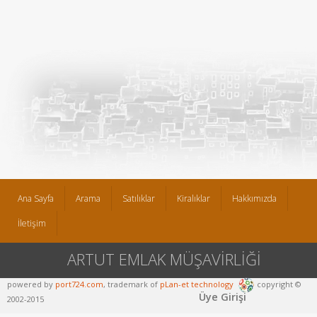
Ana Sayfa
Arama
Satılıklar
Kiralıklar
Hakkımızda
İletişim
ARTUT EMLAK MÜŞAVİRLİĞİ
powered by
port724.com
, trademark of
pLan-et technology
copyright ©
Üye Girişi
2002-2015