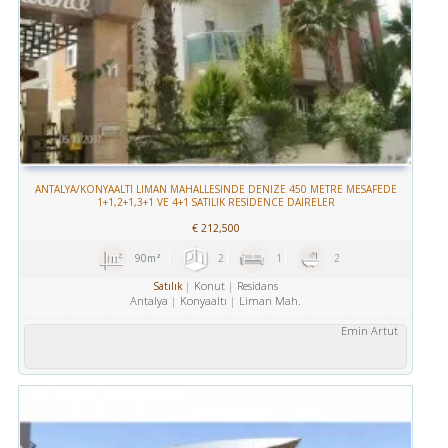
ANTALYA/KONYAALTI LIMAN MAHALLESINDE DENIZE 450 METRE MESAFEDE
1+1,2+1,3+1 VE 4+1 SATILIK RESIDENCE DAIRELER
€
212,500
90m²
2
1
2
Konut
Residans
Satılık
Antalya
Konyaaltı
Liman Mah.
Emin Artut