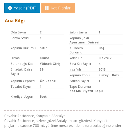
Yazdır (PDF)
Kat Planları
Ana Bilgi
Oda Sayısı
2
Salon Sayısı
1
Banyo Sayısı
1
Yapının Şekli
Apartman Dairesi
Yapının Durumu
Sıfır
Kullanım
Boş
Durumu
Isıtma
Klima
Yakıt Tipi
Elektrik
Bulunduğu Kat
Yüksek Giriş
Bina Kat Sayısı
4
Binadaki Daire
39
İnşa Yılı
2013
Sayısı
Yapının Yönü
Kuzey
Batı
Yapının Cephesi
Ön Cephe
Balkon Sayısı
1
Tuvalet Sayısı
1
Tapu Durumu
Kat Mülkiyetli Tapu
Krediye Uygun
Evet
Cevahir Residence, Konyaalti / Antalya
Cevahir Residence, sizlere güzel Antalyamızın gözdesi Konyaaltı
plajlarına sadece 700 mt. yürüme mesafesinde huzuru bulacağınız ender