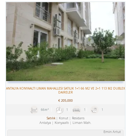
ANTALYA KONYAALTI LIMAN MAHALLESI SATILIK 1+1 66 M2 VE 2+1 113 M2 DUBLEX
DAIRELER
€
205,000
66m²
1
1
1
Konut
Residans
Satılık
Antalya
Konyaaltı
Liman Mah.
Emin Artut