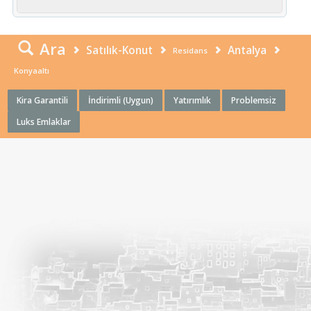
Ara
Satılık-Konut
Antalya
Residans
Konyaaltı
Kira Garantili
İndirimli (Uygun)
Yatırımlık
Problemsiz
Luks Emlaklar