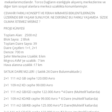
mekanlarımızdandır. Toros Dağların esinliğiyle alışveriş merkezlerine ve
diğer tüm sosyal alanlara merkezi uzaklıkta konumlanmıştır.
CEVAHİR FARKLI KONSEPTİ VE FERAH MİMARİSİ BEKLENTİLERİNİZİN
ÜZERİNDE BİR YAŞAM SUNUYOR. NE DERSİNİZ BU FARKLI YAŞAMDA SİZDE
OLMAK İSTEMEZ MİSİNİZ ?
PROJE KÜNYESİ
Toplam Alan: 2500 m2
Blok Sayısı: 2 Blok
Toplam Daire Sayısı: 39
Daire Çeşitleri: 1+1, 2+1
Denize: 700 m
Şehir Merkezine Uzaklık: 8 km
Migros AVM ‘ye uzaklık : 7 km
Hava alanına uzaklık :17 km
SATILIK DAİRE M2.LERİ ( Satılık 26 Daire Bulunmaktadır.)
2+1 111 m2 GB cephe 120.000 Avro
2+1 109 m2 KD cephe 99.000 Avro
2+1 111 m2 GB/GD cephe 122.000 Avro *4 Daire (Muhtelif katlarda)
2+1 109 m2 KD/KB cephe 99.000 Avro * 6 Daire (muhtelif katlarda)
2+1 111 m2 GB/KB cephe 125.000 Avro*2 Daire(Muhtelif katlarda)