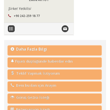
Şirket Yetkilisi
+90 242-259 18 77
Daha Fazla Bilgi
Fiyatı düştüğünde haberdar edin
Teklif Yapmak İstiyorum
Beni bu ilan için Arayın
Görüş Gezisi İsteği
Rezervasyon İsteği