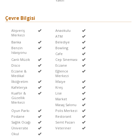
Yakin
Çevre Bilgisi
Alışveriş
Anaokulu
Merkezi
ATM
Banka
Belediye
Benzin
Bowling
Istasyonu
Cafe
Canlı Müzik
Cep Sineması
Disco
Eczane
Eczane &
Eğlence
Medikal
Merkezi
İlköğretim
İtfaiye
Kafeterya
Kreş
Kuaför &
Lise
Güzellik
Market
Merkezi
Masaj Salonu
Oyun Parkı
Polis Merkezi
Postane
Restorant
Sağlık Ocağı
Semt Pazarı
Üniversite
Veteriner
Okul