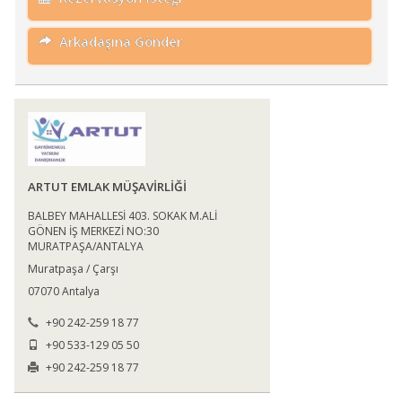
Arkadaşına Gönder
ARTUT EMLAK MÜŞAVİRLİĞİ
BALBEY MAHALLESİ 403. SOKAK M.ALİ
GÖNEN İŞ MERKEZİ NO:30
MURATPAŞA/ANTALYA
Muratpaşa / Çarşı
07070 Antalya
+90 242-259 18 77
+90 533-129 05 50
+90 242-259 18 77