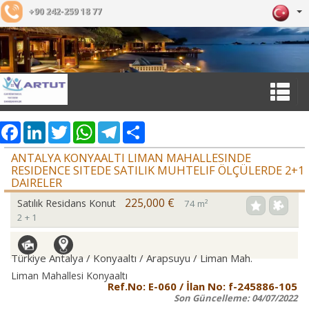
+90 242-259 18 77
Facebook
LinkedIn
Twitter
WhatsApp
Telegram
Share
ANTALYA KONYAALTI LIMAN MAHALLESINDE
RESIDENCE SITEDE SATILIK MUHTELIF ÖLÇÜLERDE 2+1
DAIRELER
225,000 €
Satılık Residans Konut
74 m²
2 + 1
Türkiye Antalya / Konyaaltı
/ Arapsuyu
/ Liman Mah.
Liman Mahallesi Konyaaltı
Ref.No:
E-060
/ İlan No:
f-245886-105
Son Güncelleme:
04/07/2022