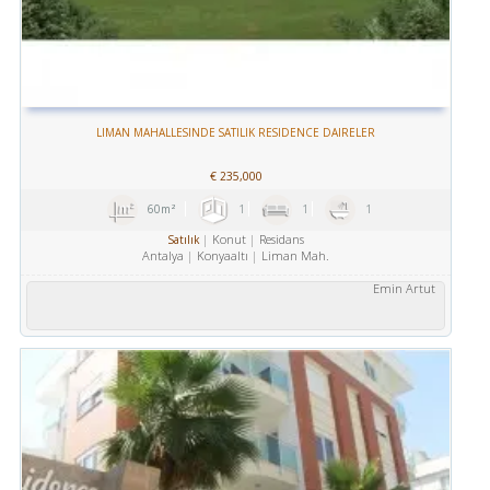
LIMAN MAHALLESINDE SATILIK RESIDENCE DAIRELER
€
235,000
60m²
1
1
1
Konut
Residans
Satılık
Antalya
Konyaaltı
Liman Mah.
Emin Artut