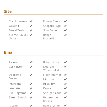
Site
Çocuk Havuzu
Fitness Center
Güvenlik
Otopark - Açık
Sosyal Tesis
Spor Salonu
Yüzme Havuzu
Bahçe -
(Açık)
Müstakil
Bina
Asansör
Bahçe Duvarı
Çelik Sistem
Deprem
Yönetmelikli
Depreme
Fiber İnternet
Dayanikli
Hidrofor
İntercom
Isı Yalıtım
Jeneratör
Kapıcı
PVC Dograma
Site içerisinde
Zemin Etüdlü
Betonarme
Karkas
Isıcamlı
Bahçe İçinde