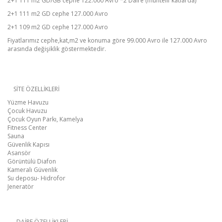
2+1 111 m2 GD/GB cephe 122.000 Avro *2 Daire (muhtelif katlarda)
2+1 111 m2 GD cephe 127.000 Avro
2+1 109 m2 GD cephe 127.000 Avro
Fiyatlarımız cephe,kat,m2 ve konuma göre 99.000 Avro ile 127.000 Avro
arasında değişiklik göstermektedir.
SİTE ÖZELLİKLERİ
Yüzme Havuzu
Çocuk Havuzu
Çocuk Oyun Parkı, Kamelya
Fitness Center
Sauna
Güvenlik Kapısı
Asansör
Görüntülü Diafon
Kameralı Güvenlik
Su deposu- Hidrofor
Jeneratör
DAİRE ÖZELLİKLERİ