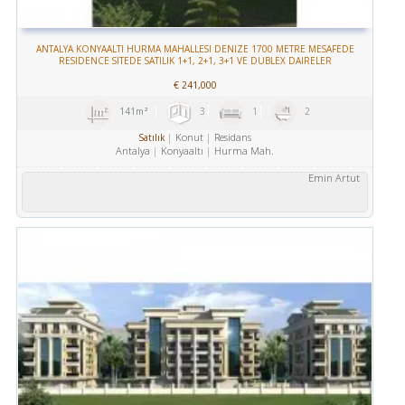
ANTALYA KONYAALTI HURMA MAHALLESI DENIZE 1700 METRE MESAFEDE
RESIDENCE SITEDE SATILIK 1+1, 2+1, 3+1 VE DUBLEX DAIRELER
€
241,000
141m²
3
1
2
Konut
Residans
Satılık
Antalya
Konyaaltı
Hurma Mah.
Emin Artut