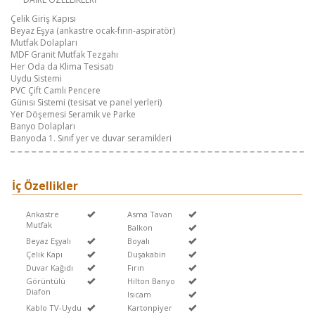
Çelik Giriş Kapısı
Beyaz Eşya (ankastre ocak-fırın-aspiratör)
Mutfak Dolapları
MDF Granit Mutfak Tezgahı
Her Oda da Klima Tesisatı
Uydu Sistemi
PVC Çift Camlı Pencere
Günısı Sistemi (tesisat ve panel yerleri)
Yer Döşemesi Seramik ve Parke
Banyo Dolapları
Banyoda 1. Sınıf yer ve duvar seramikleri
İç Özellikler
Ankastre
Asma Tavan
Mutfak
Balkon
Beyaz Eşyalı
Boyalı
Çelik Kapı
Duşakabin
Duvar Kağıdı
Fırın
Görüntülü
Hilton Banyo
Diafon
Isıcam
Kablo TV-Uydu
Kartonpiyer