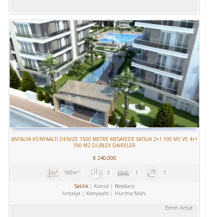
ANTALYA KONYAALTI DENIZE 1500 METRE MESAFEDE SATILIK 2+1 100 M2 VE 4+1
190 M2 DUBLEX DAIRELER
€
240,000
100m²
2
1
1
Konut
Residans
Satılık
Antalya
Konyaaltı
Hurma Mah.
Emin Artut