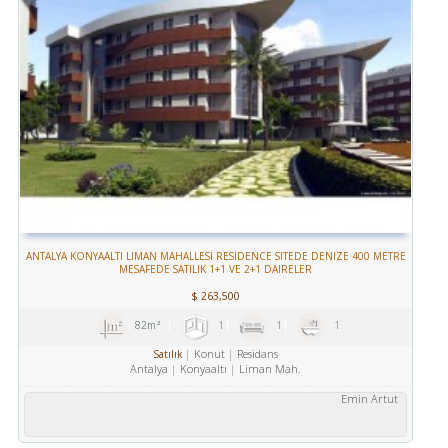
ANTALYA KONYAALTI LIMAN MAHALLESI RESIDENCE SITEDE DENIZE 400 METRE
MESAFEDE SATILIK 1+1 VE 2+1 DAIRELER
$
263,500
82m²
1
1
1
Konut
Residans
Satılık
Antalya
Konyaaltı
Liman Mah.
Emin Artut