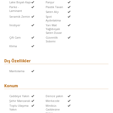
Lake Boyalı Kapı
Panjur
Parke -
Plastik Tavan
Laminant
Saten Alçı
Seramik Zemin
Spot
Aydınlatma
Vestiyer
Yarı Mat
Yağlıboyalı
Saten Duvar
Çift Cam
Güvenlik
Sistemi
Klima
Dış Özellikler
Mantolama
Konum
Caddeye Yakin
Denize yakin
Şehir Manzaralı
Merkezde
Toplu Ulaşıma
Minibüs
Yakın
Caddesine