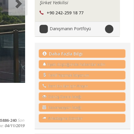
Şirket Yetkilisi
+90 242-259 18 77
Danışmanın Portföyü
Daha Fazla Bilgi
Fiyatı düştüğünde haberdar edin
Teklif Yapmak İstiyorum
Beni bu ilan için Arayın
Görüş Gezisi İsteği
Rezervasyon İsteği
Arkadaşına Gönder
45886-240
Son
me:
04/11/2019