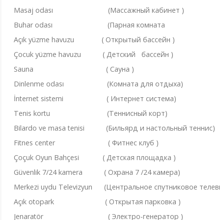
Masaj odası (Массажный кабинет )
Buhar odası (Парная комната
Açık yüzme havuzu ( Открытый бассейн )
Çocuk yüzme havuzu ( Детский бассейн )
Sauna ( Сауна )
Dinlenme odası (Комната для отдыха)
İnternet sistemi ( Интернет система)
Tenis kortu (Теннисный корт)
Bilardo ve masa tenisi (Бильярд и настольный теннис)
Fitnes center ( Фитнес клуб )
Çoçuk Oyun Bahçesi ( Детская площадка )
Güvenlik 7/24 kamera ( Охрана 7 /24 камера)
Merkezi uydu Televizyun (Центральное спутниковое телев
Açık otopark ( Открытая парковка )
Jenaratör ( Электро-генератор )