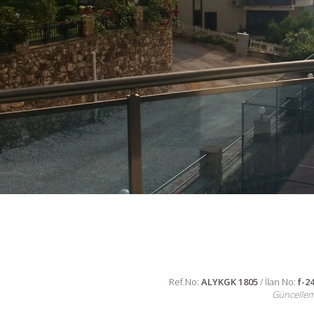
Ref.No:
ALYKGK 1805
/ İlan No:
f-2
Güncelle