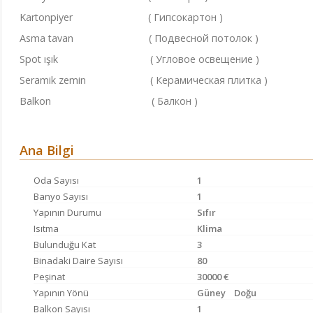
Kartonpiyer ( Гипсокартон )
Asma tavan ( Подвесной потолок )
Spot ışık ( Угловое освещение )
Seramik zemin ( Керамическая плитка )
Balkon ( Балкон )
Ana Bilgi
Oda Sayısı
1
Banyo Sayısı
1
Yapının Durumu
Sıfır
Isıtma
Klima
Bulunduğu Kat
3
Binadaki Daire Sayısı
80
Peşinat
30000 €
Yapının Yönü
Güney
Doğu
Balkon Sayısı
1