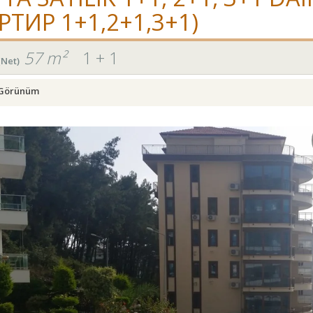
ИР 1+1,2+1,3+1)
57 m²
1 + 1
(Net)
Görünüm