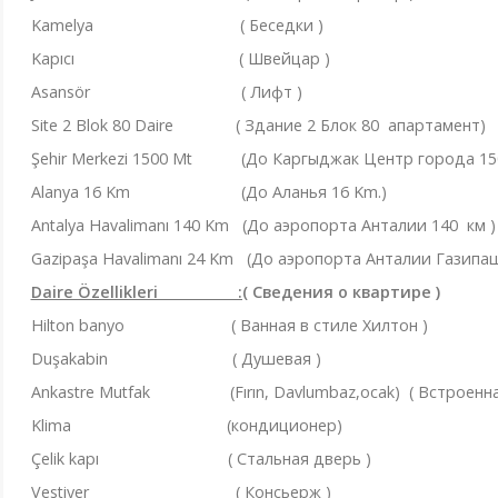
Kamelya ( Беседки )
Kapıcı ( Швейцар )
Asansör ( Лифт )
Site 2 Blok 80 Daire ( Здание 2 Блок 80 апартамент)
Şehir Merkezi 1500 Mt (До Каргыджак Центр города 150
Alanya 16 Km (До Аланья 16 Km.)
Antalya Havalimanı 140 Km (До аэропорта Анталии 140 км )
Gazipaşa Havalimanı 24 Km (До аэропорта Анталии Газипа
Daire Özellikleri :(
Сведения о квартире
)
Hilton banyo ( Ванная в стиле Хилтон )
Duşakabin ( Душевая )
Ankastre Mutfak (Fırın, Davlumbaz,ocak) ( Встроенная
Klima (кондиционер)
Çelik kapı ( Стальная дверь )
Vestiyer ( Консьерж )