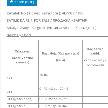
Yazdır (PDF)
Katalok No ( Номер Каталога ):
ALYKGK 1805
SATILIK DAİRE / FOR SALE / ПРОДАЖА КВАРТИР
Antalya Alanya Kargıcak (Анталья Аланья Каргыджа
Daire Fiyatları 
Kaç Aadet
Oda sayısı
Büyüklüğü
(Квадратура)
satılık
(Количество
(кв.м)
сколько штук
комнат)
на продажу
76 m2
1+1
С 110 m2 до 120 m2
2+1
3+1 дуплекс Сад
С 190 m2 до 260 m2
3+1 дуплекс
С 190 m2 до 260 m2