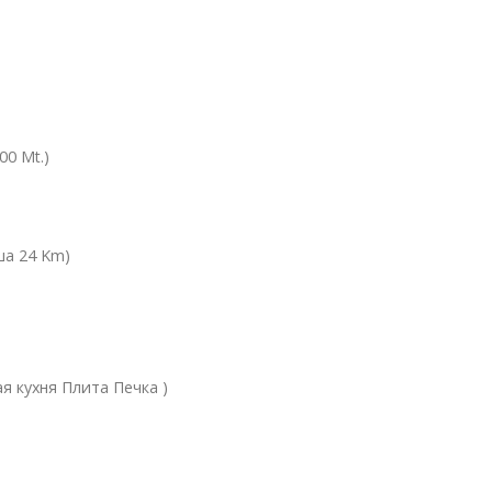
0 Mt.)
ша 24 Km)
 кухня Плита Печка )