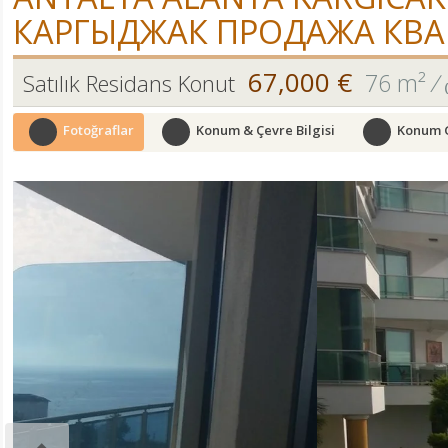
КАРГЫДЖАК ПРОДАЖА КВАРТ
67,000 €
76 m²
/
Satılık Residans Konut
Fotoğraflar
Konum & Çevre Bilgisi
Konum 