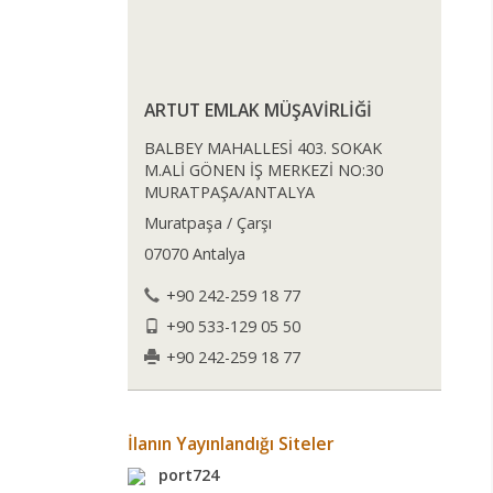
ARTUT EMLAK MÜŞAVİRLİĞİ
BALBEY MAHALLESİ 403. SOKAK
M.ALİ GÖNEN İŞ MERKEZİ NO:30
MURATPAŞA/ANTALYA
Muratpaşa / Çarşı
07070 Antalya
+90 242-259 18 77
+90 533-129 05 50
+90 242-259 18 77
İlanın Yayınlandığı Siteler
port724