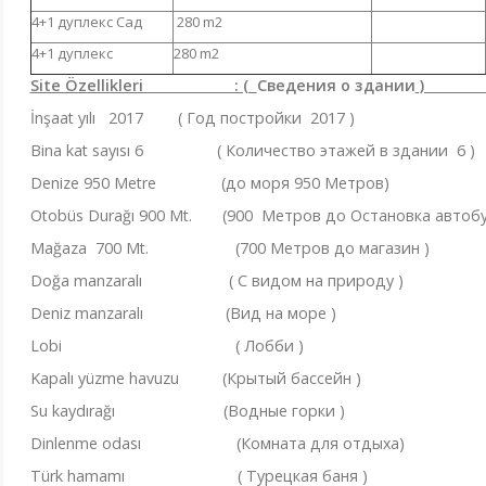
4+1 дуплекс Сад
280 m2
4+1 дуплекс
280 m2
Site Özellikleri : (
Сведения о здании
İnşaat yılı 2017 ( Год постройки 2017 )
Bina kat sayısı 6 ( Количество этажей в здании 6 )
Denize 950 Metre (до моря 950 Метров)
Otobüs Durağı 900 Mt. (900 Метров до Остановка авто
Mağaza 700 Mt. (700 Метров до магазин )
Doğa manzaralı ( С видом на природу )
Deniz manzaralı (Вид на море )
Lobi ( Лобби )
Kapalı yüzme havuzu (Крытый бассейн )
Su kaydırağı (Водные горки )
Dinlenme odası (Комната для отдыха)
Türk hamamı ( Турецкая баня )