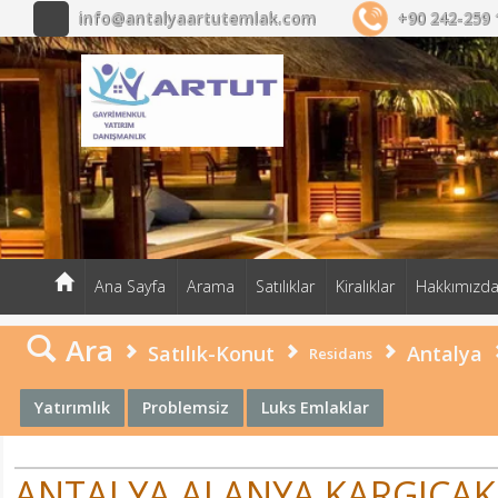
ARTUT EMLAK MÜŞAVİRLİĞİ
info@antalyaartutemlak.com
+90 242-259 
Ana Sayfa
Arama
Satılıklar
Kiralıklar
Hakkımızd
Ara
Satılık-Konut
Antalya
Residans
Yatırımlık
Problemsiz
Luks Emlaklar
ANTALYA ALANYA KARGICAK'T