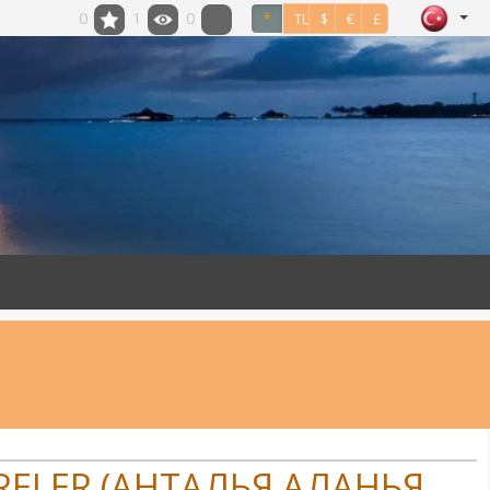
0
1
0
*
TL
$
€
£
AIRELER (АНТАЛЬЯ АЛАНЬЯ