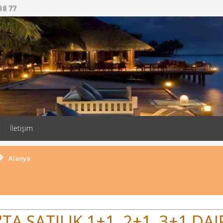
18 77
a
İletişim
Alanya
A SATILIK 1+1, 2+1, 3+1 D