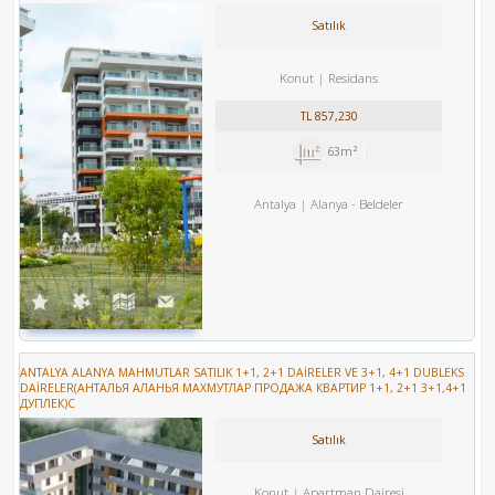
Satılık
Konut
Residans
TL
857,230
63m²
Antalya
Alanya
-
Beldeler
ANTALYA ALANYA MAHMUTLAR SATILIK 1+1, 2+1 DAİRELER VE 3+1, 4+1 DUBLEKS
DAİRELER(АНТАЛЬЯ АЛАНЬЯ МАХМУТЛАР ПРОДАЖА КВАРТИР 1+1, 2+1 3+1,4+1
ДУПЛЕК)С
Satılık
Konut
Apartman Dairesi