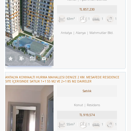
TL
857,230
63m²
1
1
1
Antalya
Alanya
Mahmutlar Bld.
ANTALYA KONYAALTI HURMA MAHALLESI DENIZE 2 KM. MESAFEDE RESIDENCE
SITE İÇERISINDE SATILIK 1+1 55 M2 VE 2+1 85 M2 DAIRELER
Satılık
Konut
Residans
TL
919,574
55m²
1
1
1