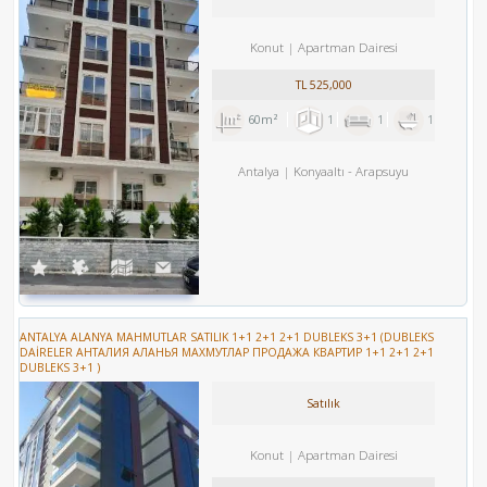
Konut
Apartman Dairesi
TL
525,000
60m²
1
1
1
Antalya
Konyaaltı
-
Arapsuyu
ANTALYA ALANYA MAHMUTLAR SATILIK 1+1 2+1 2+1 DUBLEKS 3+1 (DUBLEKS
DAİRELER АНТАЛИЯ АЛАНЬЯ МАХМУТЛАР ПРОДАЖА КВАРТИР 1+1 2+1 2+1
DUBLEKS 3+1 )
Satılık
Konut
Apartman Dairesi