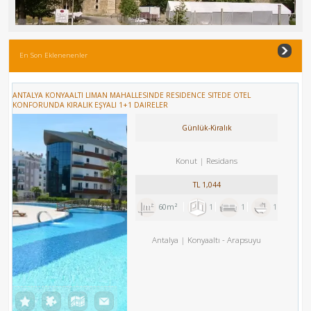
En Son Eklenenenler
ANTALYA KONYAALTI LIMAN MAHALLESINDE RESIDENCE SITEDE OTEL
KONFORUNDA KIRALIK EŞYALI 1+1 DAIRELER
Günlük-Kiralık
Konut
Residans
TL
1,044
60m²
1
1
1
Antalya
Konyaaltı
-
Arapsuyu