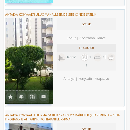
ANTALYA KONYAALTI ULUÇ MAHALLESINDE SITE İÇINDE SATILIK
Satılık
Konut
Apartman Dairesi
TL
440,000
160m²
3
1
1
Antalya
Konyaaltı
-
Arapsuyu
ANTALYA KONYAALTI HURMA SATILIK 1+1 60 M2 DAİRELER (КВАРТИРЫ 1 + 1 НА
ПРОДАЖУ В АНТАЛИИ, КОНЬЯАЛТЫ, ХУРМА)
Satılık