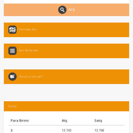
Ara
Haritada Ara
İlan No İle Ara
Sorunuz mu var?
Kurlar
Para Birimi
Alış
Satış
$
13.743
13.768