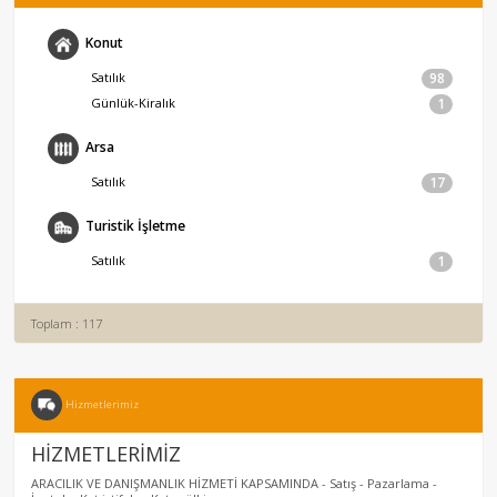
Konut
Satılık
98
Günlük-Kiralık
1
Arsa
Satılık
17
Turistik İşletme
Satılık
1
Toplam : 117
Hizmetlerimiz
HİZMETLERİMİZ
ARACILIK VE DANIŞMANLIK HİZMETİ KAPSAMINDA - Satış - Pazarlama -