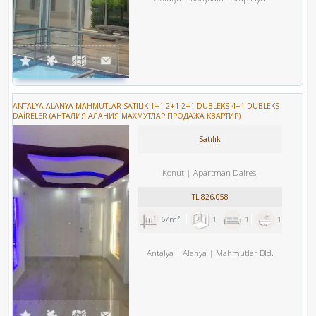
ANTALYA ALANYA MAHMUTLAR SATILIK 1+1 2+1 2+1 DUBLEKS 4+1 DUBLEKS
DAİRELER (АНТАЛИЯ АЛАНИЯ МАХМУТЛАР ПРОДАЖА КВАРТИР)
Satılık
Konut
Apartman Dairesi
TL
826,058
67m²
1
1
1
Antalya
Alanya
Mahmutlar Bld.