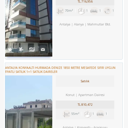
TL
716,956
70m²
1
1
1
Antalya
Alanya
Mahmutlar Bld.
ANTALYA KONYAALTI HURMADA DENIZE 1850 METRE MESAFEDE SIFIR UYGUN
FIYATLI SATILIK 1+1 SATILIK DAIRELER
Satılık
Konut
Apartman Dairesi
TL
810,472
55m²
1
1
Antalya
Konyaaltı
-
Arapsuyu