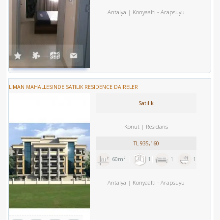
Antalya
Konyaaltı
-
Arapsuyu
LIMAN MAHALLESINDE SATILIK RESIDENCE DAIRELER
Satılık
Konut
Residans
TL
935,160
60m²
1
1
1
Antalya
Konyaaltı
-
Arapsuyu