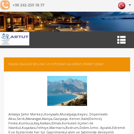
+90 242-259 18 77
ÖNEMLİ BİLGİLER BÖLÜMÜ VE FOTOĞRAF GALERİMİZİ ZİYARET EDİNİZ
Antalya Şehir Merkezi,Konyaaltı,Muratpaşa,Kepez, Döşemealtı
Aksu,Serik,Manavgat,Alanya,Gazipaşa, Kemer,Kale(Demre),
Finike,Kumluca,Kaş,Kalkan,Elmalı,Korkuteli ilçeleri ile
İstanbul,Kuşadası,Fethiye,Marmaris,Bodrum,Didim,İzmir, Ayvalık,Edremit
İl ve İlçelerinde her tür Gayrimenkul alım ve Satımında deneyimli