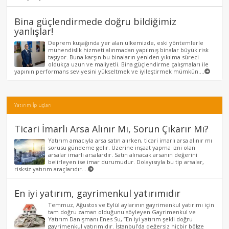
Bina güçlendirmede doğru bildiğimiz
yanlışlar!
Deprem kuşağında yer alan ülkemizde, eski yöntemlerle
mühendislik hizmeti alınmadan yapılmış binalar büyük risk
taşıyor. Buna karşın bu binaların yeniden yıkılma süreci
oldukça uzun ve maliyetli. Bina güçlendirme çalışmaları ile
yapının performans seviyesini yükseltmek ve iyileştirmek mümkün....
Yatırım İp uçları
Ticari İmarlı Arsa Alınır Mı, Sorun Çıkarır Mı?
Yatırım amacıyla arsa satın alırken, ticari imarlı arsa alınır mı
sorusu gündeme gelir. Üzerine inşaat yapma izni olan
arsalar imarlı arsalardır. Satın alınacak arsanın değerini
belirleyen ise imar durumudur. Dolayısıyla bu tip arsalar,
risksiz yatırım araçlarıdır....
En iyi yatırım, gayrimenkul yatırımıdır
Temmuz, Ağustos ve Eylül aylarının gayrimenkul yatırımı için
tam doğru zaman olduğunu söyleyen Gayrimenkul ve
Yatırım Danışmanı Enes Su, ”En iyi yatırım şekli doğru
gayrimenkul yatırımıdır. İstanbul’da değersiz hiçbir bölge