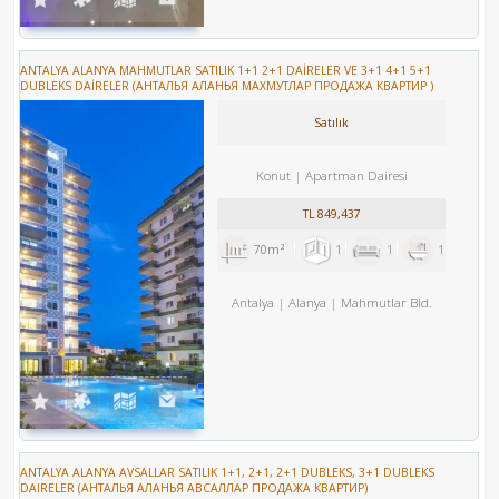
ANTALYA ALANYA MAHMUTLAR SATILIK 1+1 2+1 DAİRELER VE 3+1 4+1 5+1
DUBLEKS DAİRELER (АНТАЛЬЯ АЛАНЬЯ МАХМУТЛАР ПРОДАЖА КВАРТИР )
Satılık
Konut
Apartman Dairesi
TL
849,437
70m²
1
1
1
Antalya
Alanya
Mahmutlar Bld.
ANTALYA ALANYA AVSALLAR SATILIK 1+1, 2+1, 2+1 DUBLEKS, 3+1 DUBLEKS
DAIRELER (АНТАЛЬЯ АЛАНЬЯ АВСАЛЛАР ПРОДАЖА КВАРТИР)