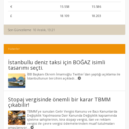
€
15.558
15.586
£
18.109
18.203
Son Güncelleme
10 Aralık, 13:21
Haberler
İstanbullu deniz taksi için BOĞAZ isimli
tasarımı seçti.
İBB Başkanı Ekrem İmamoğlu Twitter`dan yaptığı açıklama ile
İstanbullunun tercihini açıkladı....
Stopaj vergisinde önemli bir karar TBMM
çıkabilir!
TBMM`ye sunulan Gelir Vergisi Kanunu ve Bazı Kanunlarda
Değişiklik Yapılmasına Dair Kanunda Değişiklik kapsamında
işletme sahiplerinin, kira stopajı vergisi, ilan ve reklam
vergisi ile çevre vergisi ödemelerinden muaf tutulmaları
amaçlanıyor....