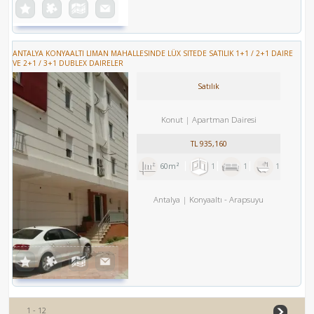
ANTALYA KONYAALTI LIMAN MAHALLESINDE LÜX SITEDE SATILIK 1+1 / 2+1 DAIRE
VE 2+1 / 3+1 DUBLEX DAIRELER
Satılık
Konut
Apartman Dairesi
TL
935,160
60m²
1
1
1
Antalya
Konyaaltı
-
Arapsuyu
1 - 12