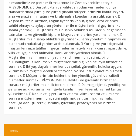
personelimiz ve partner firmalarımız ile Cevap verebilmekteyiz.
MİSYONUMUZ  Dürüstlükten ve kaliteden ödün vermeden dünya
standartlarında yurt içi ve yurt dışındaki müşterilerimizin konut, iş yeri,
arsa ve arazi alımı, satımı ve kiralamaları konularına aracılık etmek, 
Yaşam kalitesini arttıran, uygun fiyatlarla konut, iş yeri, arsa ve arazi
sahibi olmayı kolaylaştıran yöntemler ile müşterilerimizi gayrimenkul
sahibi yapmak,  Müşterilerimizin sahip oldukları mülklerini değerinden
satmalarına ve güvenilir kişilere kiraya vermelerine yardımcı olmak, 
Müşterilerimizin sahip oldukları gayrimenkullerin yönetimini yapmak ve
bu konuda hukuksal yardımlarda bulunmak,  Yurt içi ve yurt dışındaki
müşterilerimize tatillerini geçirmeleri amacıyla kiralık daire , apart daire,
villa ve uygun otel bulmaları konularında yardımcı olmak, 
Müşterilerimizin memnuniyetini kendi memnuniyetimiz bilip
bulunduğumuz konuma ve müşterilerimizin güvenine layık hizmetler
sunmak,  İhtiyaç duyulan her konuda şeffaf, güvenilir, hukuka uygun,
kurumsal ve müşteri odaklı profesyonel ve sorunsuz yönetim hizmeti
sunmak,  Müşterilerimizin beklentilerine yönelik güvenli ve kaliteli
hizmetler sunmak… VİZYONUMUZ  Kaliteli ve güvenilir hizmetler
sunarak müşterilerimizin ilk tercihi olmak,  Daima girişimci, yenilikçi ve
gelişime açık kurumsal kimliğiyle kendisini yenileyerek hizmet kalitesini
yükseltmek,  Konut ve iş yeri, arsa ve arazi alımı, satımı ve kiralama
sonrası müşteri memnuniyetini sağlamak ve ticari ilişkimizi kalıcı
dostluğa dönüştürerek, samimi, güvenilir, profesyonel bir hizmet
sunmak.
Portföy