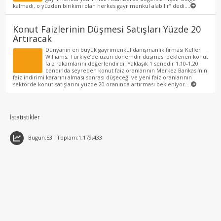
kalmadı, o yüzden birikimi olan herkes gayrimenkul alabilir” dedi....
Konut Faizlerinin Düşmesi Satışları Yüzde 20
Artıracak
Dünyanın en büyük gayrimenkul danışmanlık firması Keller
Williams, Türkiye’de uzun dönemdir düşmesi beklenen konut
faiz rakamlarını değerlendirdi. Yaklaşık 1 senedir 1.10-1.20
bandında seyreden konut faiz oranlarının Merkez Bankası’nın
faiz indirimi kararını alması sonrası düşeceği ve yeni faiz oranlarının
sektörde konut satışlarını yüzde 20 oranında artırması bekleniyor....
İstatistikler
Bugün:53
Toplam:1,179,433