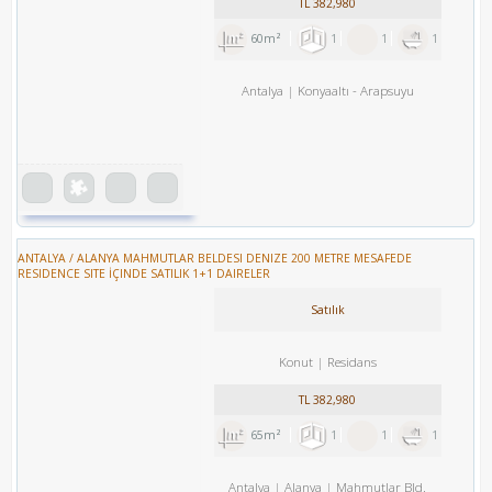
TL
382,980
60m²
1
1
1
Antalya
Konyaaltı
-
Arapsuyu
ANTALYA / ALANYA MAHMUTLAR BELDESI DENIZE 200 METRE MESAFEDE
RESIDENCE SITE İÇINDE SATILIK 1+1 DAIRELER
Satılık
Konut
Residans
TL
382,980
65m²
1
1
1
Antalya
Alanya
Mahmutlar Bld.