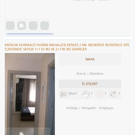
ANTALYA KONYAALTI HURMA MAHALLESI DENIZE 2 KM. MESAFEDE RESIDENCE SITE
İÇERISINDE SATILIK 1+1 55 M2 VE 2+1 85 M2 DAIRELER
Satılık
Konut
Residans
TL
376,597
55m²
1
1
1
Antalya
Konyaaltı
-
Arapsuyu