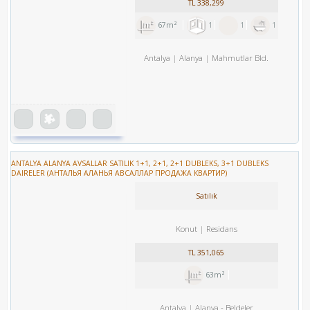
TL
338,299
67m²
1
1
1
Antalya
Alanya
Mahmutlar Bld.
ANTALYA ALANYA AVSALLAR SATILIK 1+1, 2+1, 2+1 DUBLEKS, 3+1 DUBLEKS
DAIRELER (АНТАЛЬЯ АЛАНЬЯ АВСАЛЛАР ПРОДАЖА КВАРТИР)
Satılık
Konut
Residans
TL
351,065
63m²
Antalya
Alanya
-
Beldeler