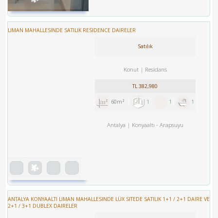
LIMAN MAHALLESINDE SATILIK RESIDENCE DAIRELER
Satılık
Konut
Residans
TL
382,980
60m²
1
1
1
Antalya
Konyaaltı
-
Arapsuyu
ANTALYA KONYAALTI LIMAN MAHALLESINDE LÜX SITEDE SATILIK 1+1 / 2+1 DAIRE VE
2+1 / 3+1 DUBLEX DAIRELER