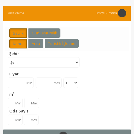
Detaylı Arama
Basit Arama
Günlük-Kiralık
Satılık
Arsa
Turistik İşletme
Konut
Şehir
Fiyat
m²
Oda Sayısı