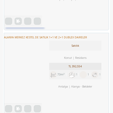
ALANYA MERKEZ KESTEL DE SATILIK 1+1 VE 2+1 DUBLEX DAIRELER
Satılık
Konut
Residans
TL
392,554
73m²
1
1
1
Antalya
Alanya
-
Beldeler