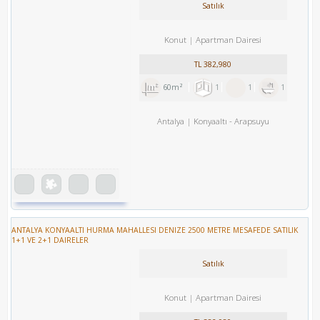
Satılık
Konut
Apartman Dairesi
TL
382,980
60m²
1
1
1
Antalya
Konyaaltı
-
Arapsuyu
ANTALYA KONYAALTI HURMA MAHALLESI DENIZE 2500 METRE MESAFEDE SATILIK
1+1 VE 2+1 DAIRELER
Satılık
Konut
Apartman Dairesi