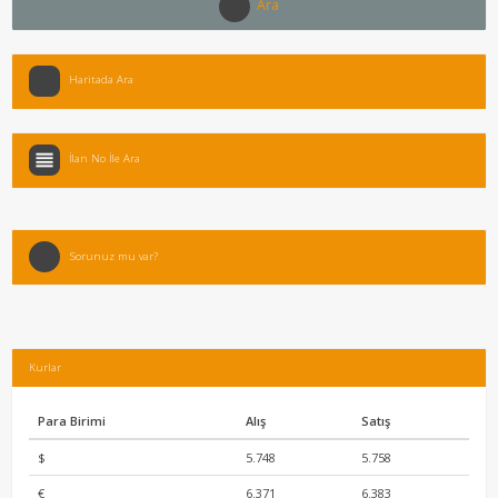
Ara
Haritada Ara
İlan No İle Ara
Sorunuz mu var?
Kurlar
Para Birimi
Alış
Satış
$
5.748
5.758
€
6.371
6.383