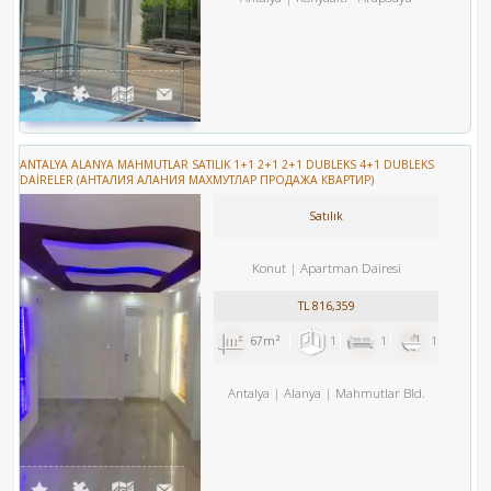
ANTALYA ALANYA MAHMUTLAR SATILIK 1+1 2+1 2+1 DUBLEKS 4+1 DUBLEKS
DAİRELER (АНТАЛИЯ АЛАНИЯ МАХМУТЛАР ПРОДАЖА КВАРТИР)
Satılık
Konut
Apartman Dairesi
TL
816,359
67m²
1
1
1
Antalya
Alanya
Mahmutlar Bld.