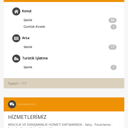
Konut
Satılık
98
Günlük-Kiralık
1
Arsa
Satılık
17
Turistik İşletme
Satılık
1
Toplam : 117
Hizmetlerimiz
HİZMETLERİMİZ
ARACILIK VE DANIŞMANLIK HİZMETİ KAPSAMINDA - Satış - Pazarlama -