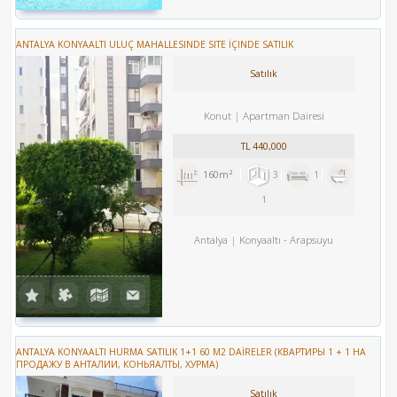
ANTALYA KONYAALTI ULUÇ MAHALLESINDE SITE İÇINDE SATILIK
Satılık
Konut
Apartman Dairesi
TL
440,000
160m²
3
1
1
Antalya
Konyaaltı
-
Arapsuyu
ANTALYA KONYAALTI HURMA SATILIK 1+1 60 M2 DAİRELER (КВАРТИРЫ 1 + 1 НА
ПРОДАЖУ В АНТАЛИИ, КОНЬЯАЛТЫ, ХУРМА)
Satılık