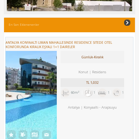
En Son Eklenenenler
ANTALYA KONYAALTI LIMAN MAHALLESINDE RESIDENCE SITEDE OTEL
KONFORUNDA KIRALIK EŞYALI 1+1 DAIRELER
Günlük-Kiralık
Konut
Residans
TL
1,032
60m²
1
1
1
Antalya
Konyaaltı
-
Arapsuyu