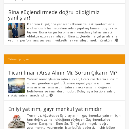
Bina güçlendirmede doğru bildiğimiz
yanlışlar!
Deprem kuşağında yer alan ülkemizde, eski yöntemlerle
mühendislik hizmeti alınmadan yapılmış binalar büyük risk
taşıyor. Buna karşın bu binaların yeniden yıkılma süreci
oldukça uzun ve maliyetli. Bina güçlendirme çalışmaları ile
yapının performans seviyesini yükseltmek ve iyileştirmek mümkün....
Yatırım İp uçları
Ticari İmarlı Arsa Alınır Mı, Sorun Çıkarır Mı?
Yatırım amacıyla arsa satın alırken, ticari imarlı arsa alınır mı
sorusu gündeme gelir. Üzerine inşaat yapma izni olan
arsalar imarlı arsalardır. Satın alınacak arsanın değerini
belirleyen ise imar durumudur. Dolayısıyla bu tip arsalar,
risksiz yatırım araçlarıdır....
En iyi yatırım, gayrimenkul yatırımıdır
Temmuz, Ağustos ve Eylül aylarının gayrimenkul yatırımı için
tam doğru zaman olduğunu söyleyen Gayrimenkul ve
Yatırım Danışmanı Enes Su, ”En iyi yatırım şekli doğru
gayrimenkul yatırımıdır. İstanbul’da değersiz hiçbir bölge