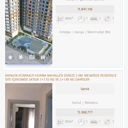
TL
847,165
63m²
1
1
1
Antalya
Alanya
Mahmutlar Bld.
ANTALYA KONYAALTI HURMA MAHALLESI DENIZE 2 KM. MESAFEDE RESIDENCE
SITE İÇERISINDE SATILIK 1+1 55 M2 VE 2+1 85 M2 DAIRELER
Satılık
Konut
Residans
TL
908,777
55m²
1
1
1