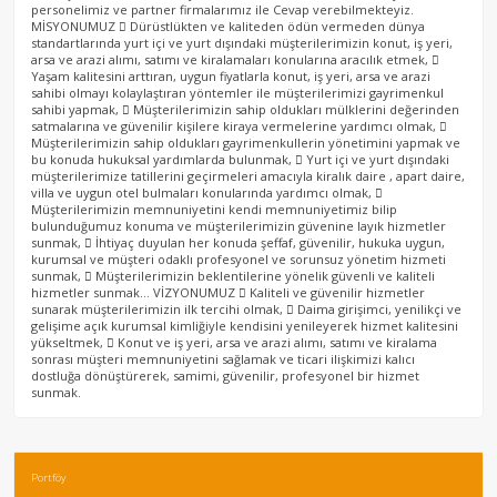
personelimiz ve partner firmalarımız ile Cevap verebilmekteyiz.
MİSYONUMUZ  Dürüstlükten ve kaliteden ödün vermeden dünya
standartlarında yurt içi ve yurt dışındaki müşterilerimizin konut, iş yeri,
arsa ve arazi alımı, satımı ve kiralamaları konularına aracılık etmek, 
Yaşam kalitesini arttıran, uygun fiyatlarla konut, iş yeri, arsa ve arazi
sahibi olmayı kolaylaştıran yöntemler ile müşterilerimizi gayrimenkul
sahibi yapmak,  Müşterilerimizin sahip oldukları mülklerini değerinden
satmalarına ve güvenilir kişilere kiraya vermelerine yardımcı olmak, 
Müşterilerimizin sahip oldukları gayrimenkullerin yönetimini yapmak ve
bu konuda hukuksal yardımlarda bulunmak,  Yurt içi ve yurt dışındaki
müşterilerimize tatillerini geçirmeleri amacıyla kiralık daire , apart daire,
villa ve uygun otel bulmaları konularında yardımcı olmak, 
Müşterilerimizin memnuniyetini kendi memnuniyetimiz bilip
bulunduğumuz konuma ve müşterilerimizin güvenine layık hizmetler
sunmak,  İhtiyaç duyulan her konuda şeffaf, güvenilir, hukuka uygun,
kurumsal ve müşteri odaklı profesyonel ve sorunsuz yönetim hizmeti
sunmak,  Müşterilerimizin beklentilerine yönelik güvenli ve kaliteli
hizmetler sunmak… VİZYONUMUZ  Kaliteli ve güvenilir hizmetler
sunarak müşterilerimizin ilk tercihi olmak,  Daima girişimci, yenilikçi ve
gelişime açık kurumsal kimliğiyle kendisini yenileyerek hizmet kalitesini
yükseltmek,  Konut ve iş yeri, arsa ve arazi alımı, satımı ve kiralama
sonrası müşteri memnuniyetini sağlamak ve ticari ilişkimizi kalıcı
dostluğa dönüştürerek, samimi, güvenilir, profesyonel bir hizmet
sunmak.
Portföy