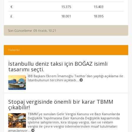
€
15.375
15.403
£
18.001
18.095
Son Güncelleme
09 Aralık, 10:21
Haberler
İstanbullu deniz taksi için BOĞAZ isimli
tasarımı seçti.
İBB Başkanı Ekrem İmamoğlu Twitter`dan yaptığı açıklama ile
İstanbullunun tercihini açıkladı....
Stopaj vergisinde önemli bir karar TBMM
çıkabilir!
TBMM`ye sunulan Gelir Vergisi Kanunu ve Bazı Kanunlarda
Değişiklik Yapılmasına Dair Kanunda Değişiklik kapsamında
işletme sahiplerinin, kira stopajı vergisi, ilan ve reklam
vergisi ile çevre vergisi ödemelerinden muaf tutulmaları
amaçlanıyor....