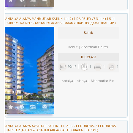
ANTALYA ALANYA MAHMUTLAR SATILIK 1+1 2+1 DAİRELER VE 3+1 4+1 5+1
DUBLEKS DAİRELER (АНТАЛЬЯ АЛАНЬЯ МАХМУТЛАР ПРОДАЖА КВАРТИР )
Satılık
Konut
Apartman Dairesi
TL
839,463
70m²
1
1
1
Antalya
Alanya
Mahmutlar Bld.
ANTALYA ALANYA AVSALLAR SATILIK 1+1, 2+1, 2+1 DUBLEKS, 3+1 DUBLEKS
DAIRELER (АНТАЛЬЯ АЛАНЬЯ АВСАЛЛАР ПРОДАЖА КВАРТИР)