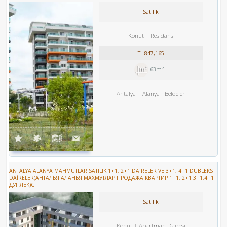
Satılık
Konut
Residans
TL
847,165
63m²
Antalya
Alanya
-
Beldeler
ANTALYA ALANYA MAHMUTLAR SATILIK 1+1, 2+1 DAİRELER VE 3+1, 4+1 DUBLEKS
DAİRELER(АНТАЛЬЯ АЛАНЬЯ МАХМУТЛАР ПРОДАЖА КВАРТИР 1+1, 2+1 3+1,4+1
ДУПЛЕК)С
Satılık
Konut
Apartman Dairesi