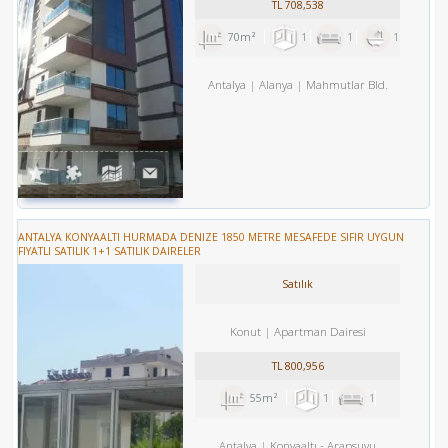
TL
708,538
70m²
1
1
1
Antalya
Alanya
Mahmutlar Bld.
ANTALYA KONYAALTI HURMADA DENIZE 1850 METRE MESAFEDE SIFIR UYGUN
FIYATLI SATILIK 1+1 SATILIK DAIRELER
Satılık
Konut
Apartman Dairesi
TL
800,956
55m²
1
1
Antalya
Konyaaltı
-
Arapsuyu