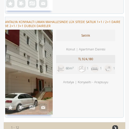
ANTALYA KONYAALTI LIMAN MAHALLESINDE LÜX SITEDE SATILIK 1+1 / 2+1 DAIRE
VE 2+1 / 3+1 DUBLEX DAIRELER
Satılık
Konut
Apartman Dairesi
TL
924,180
60m²
1
1
1
Antalya
Konyaaltı
-
Arapsuyu
1 - 12