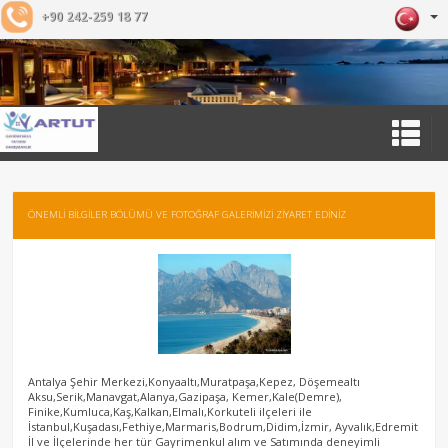
+90 242-259 18 77
ÖNEMLİ BİLGİLER BÖLÜMÜ VE FOTOĞRAF GALERİMİZİ ZİYARET EDİNİZ
Antalya Şehir Merkezi,Konyaaltı,Muratpaşa,Kepez, Döşemealtı
Aksu,Serik,Manavgat,Alanya,Gazipaşa, Kemer,Kale(Demre),
Finike,Kumluca,Kaş,Kalkan,Elmalı,Korkuteli ilçeleri ile
İstanbul,Kuşadası,Fethiye,Marmaris,Bodrum,Didim,İzmir, Ayvalık,Edremit
İl ve İlçelerinde her tür Gayrimenkul alım ve Satımında deneyimli