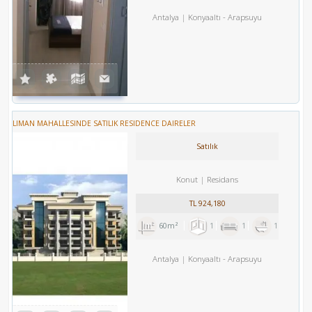
Antalya
Konyaaltı
-
Arapsuyu
LIMAN MAHALLESINDE SATILIK RESIDENCE DAIRELER
Satılık
Konut
Residans
TL
924,180
60m²
1
1
1
Antalya
Konyaaltı
-
Arapsuyu