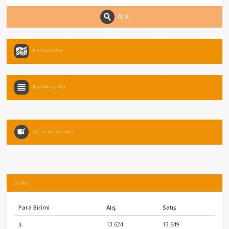
Ara
Haritada Ara
İlan No İle Ara
Sorunuz mu var?
Kurlar
Para Birimi
Alış
Satış
$
13.624
13.649