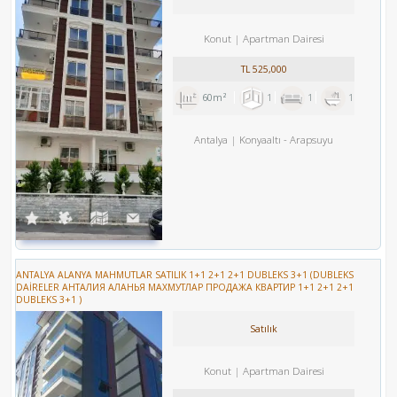
Konut
Apartman Dairesi
TL
525,000
60m²
1
1
1
Antalya
Konyaaltı
-
Arapsuyu
ANTALYA ALANYA MAHMUTLAR SATILIK 1+1 2+1 2+1 DUBLEKS 3+1 (DUBLEKS
DAİRELER АНТАЛИЯ АЛАНЬЯ МАХМУТЛАР ПРОДАЖА КВАРТИР 1+1 2+1 2+1
DUBLEKS 3+1 )
Satılık
Konut
Apartman Dairesi