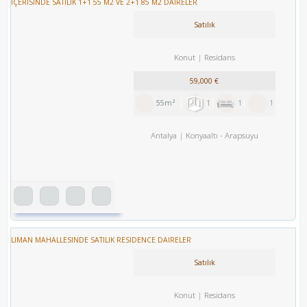
İÇERISINDE SATILIK 1+1 55 M2 VE 2+1 85 M2 DAIRELER
Satılık
Konut
Residans
59,000 €
55m²
1
1
1
Antalya
Konyaaltı
-
Arapsuyu
LIMAN MAHALLESINDE SATILIK RESIDENCE DAIRELER
Satılık
Konut
Residans