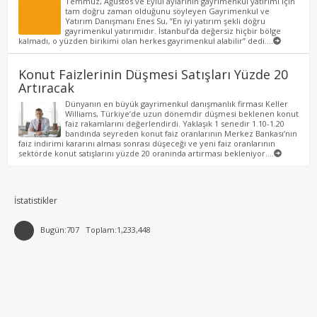
Temmuz, Ağustos ve Eylül aylarının gayrimenkul yatırımı için
tam doğru zaman olduğunu söyleyen Gayrimenkul ve
Yatırım Danışmanı Enes Su, ”En iyi yatırım şekli doğru
gayrimenkul yatırımıdır. İstanbul’da değersiz hiçbir bölge
kalmadı, o yüzden birikimi olan herkes gayrimenkul alabilir” dedi....
Konut Faizlerinin Düşmesi Satışları Yüzde 20
Artıracak
Dünyanın en büyük gayrimenkul danışmanlık firması Keller
Williams, Türkiye’de uzun dönemdir düşmesi beklenen konut
faiz rakamlarını değerlendirdi. Yaklaşık 1 senedir 1.10-1.20
bandında seyreden konut faiz oranlarının Merkez Bankası’nın
faiz indirimi kararını alması sonrası düşeceği ve yeni faiz oranlarının
sektörde konut satışlarını yüzde 20 oranında artırması bekleniyor....
İstatistikler
Bugün:707
Toplam:1,233,448