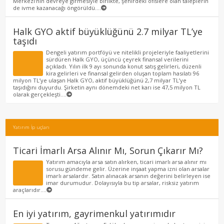
Merkezi’nin devreye girmesiyle birlikte, şehirdeki ofislere olan taleplerin
de ivme kazanacağı öngörüldü....
Halk GYO aktif büyüklüğünü 2.7 milyar TL’ye
taşıdı
Dengeli yatırım portföyü ve nitelikli projeleriyle faaliyetlerini
sürdüren Halk GYO, üçüncü çeyrek finansal verilerini
açıkladı. Yılın ilk 9 ayı sonunda konut satış gelirleri, düzenli
kira gelirleri ve finansal gelirden oluşan toplam hasılatı 96
milyon TL’ye ulaşan Halk GYO, aktif büyüklüğünü 2,7 milyar TL’ye
taşıdığını duyurdu. Şirketin aynı dönemdeki net karı ise 47,5 milyon TL
olarak gerçekleşti....
Yatırım İp uçları
Ticari İmarlı Arsa Alınır Mı, Sorun Çıkarır Mı?
Yatırım amacıyla arsa satın alırken, ticari imarlı arsa alınır mı
sorusu gündeme gelir. Üzerine inşaat yapma izni olan arsalar
imarlı arsalardır. Satın alınacak arsanın değerini belirleyen ise
imar durumudur. Dolayısıyla bu tip arsalar, risksiz yatırım
araçlarıdır....
En iyi yatırım, gayrimenkul yatırımıdır