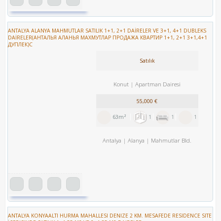
ANTALYA ALANYA MAHMUTLAR SATILIK 1+1, 2+1 DAİRELER VE 3+1, 4+1 DUBLEKS
DAİRELER(АНТАЛЬЯ АЛАНЬЯ МАХМУТЛАР ПРОДАЖА КВАРТИР 1+1, 2+1 3+1,4+1
ДУПЛЕК)С
Satılık
Konut
Apartman Dairesi
55,000 €
63m²
1
1
1
Antalya
Alanya
Mahmutlar Bld.
ANTALYA KONYAALTI HURMA MAHALLESI DENIZE 2 KM. MESAFEDE RESIDENCE SITE