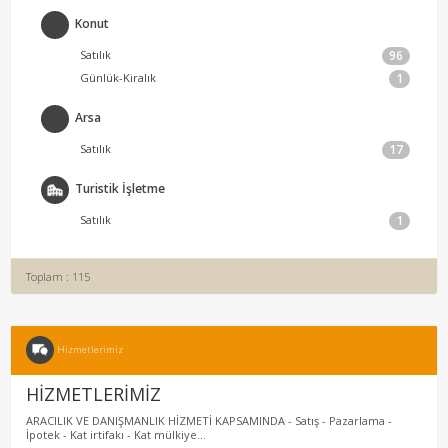
Konut
Satılık
96
Günlük-Kiralık
1
Arsa
Satılık
17
Turistik İşletme
Satılık
1
Toplam : 115
Hizmetlerimiz
HİZMETLERİMİZ
ARACILIK VE DANIŞMANLIK HİZMETİ KAPSAMINDA - Satış - Pazarlama -
İpotek - Kat irtifakı - Kat mülkiye...