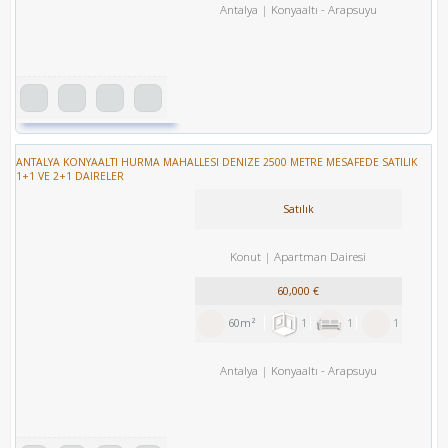
Antalya
Konyaaltı
-
Arapsuyu
ANTALYA KONYAALTI HURMA MAHALLESI DENIZE 2500 METRE MESAFEDE SATILIK
1+1 VE 2+1 DAIRELER
Satılık
Konut
Apartman Dairesi
60,000 €
60m²
1
1
1
Antalya
Konyaaltı
-
Arapsuyu