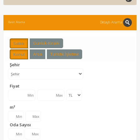
Detaylı Arama
Basit Arama
Günlük-Kiralık
Satılık
Arsa
Turistik İşletme
Konut
Şehir
Fiyat
m²
Oda Sayısı