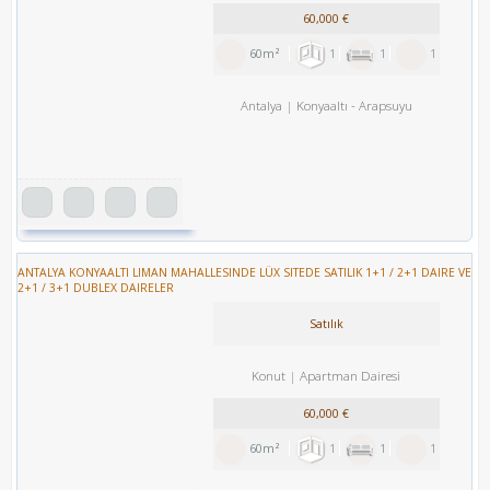
60,000 €
60m²
1
1
1
Antalya
Konyaaltı
-
Arapsuyu
ANTALYA KONYAALTI LIMAN MAHALLESINDE LÜX SITEDE SATILIK 1+1 / 2+1 DAIRE VE
2+1 / 3+1 DUBLEX DAIRELER
Satılık
Konut
Apartman Dairesi
60,000 €
60m²
1
1
1