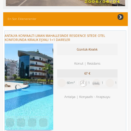
En Son Eklenenenler
ANTALYA KONYAALTI LIMAN MAHALLESINDE RESIDENCE SITEDE OTEL
KONFORUNDA KIRALIK EŞYALI 1+1 DAIRELER
Günlük-Kiralık
Konut
Residans
67 €
60m²
1
1
1
Antalya
Konyaaltı
-
Arapsuyu