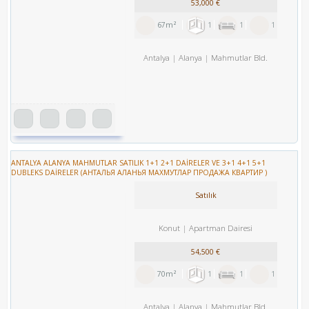
53,000 €
67m²
1
1
1
Antalya
Alanya
Mahmutlar Bld.
ANTALYA ALANYA MAHMUTLAR SATILIK 1+1 2+1 DAİRELER VE 3+1 4+1 5+1
DUBLEKS DAİRELER (АНТАЛЬЯ АЛАНЬЯ МАХМУТЛАР ПРОДАЖА КВАРТИР )
Satılık
Konut
Apartman Dairesi
54,500 €
70m²
1
1
1
Antalya
Alanya
Mahmutlar Bld.