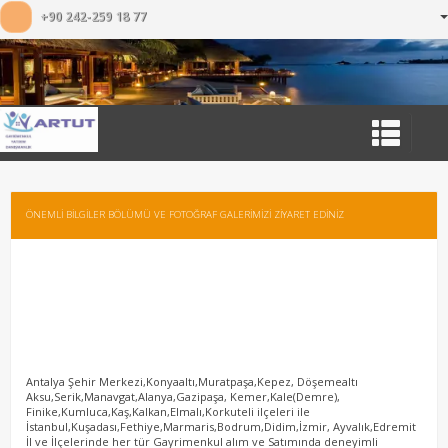
+90 242-259 18 77
ÖNEMLİ BİLGİLER BÖLÜMÜ VE FOTOĞRAF GALERİMİZİ ZİYARET EDİNİZ
Antalya Şehir Merkezi,Konyaaltı,Muratpaşa,Kepez, Döşemealtı
Aksu,Serik,Manavgat,Alanya,Gazipaşa, Kemer,Kale(Demre),
Finike,Kumluca,Kaş,Kalkan,Elmalı,Korkuteli ilçeleri ile
İstanbul,Kuşadası,Fethiye,Marmaris,Bodrum,Didim,İzmir, Ayvalık,Edremit
İl ve İlçelerinde her tür Gayrimenkul alım ve Satımında deneyimli