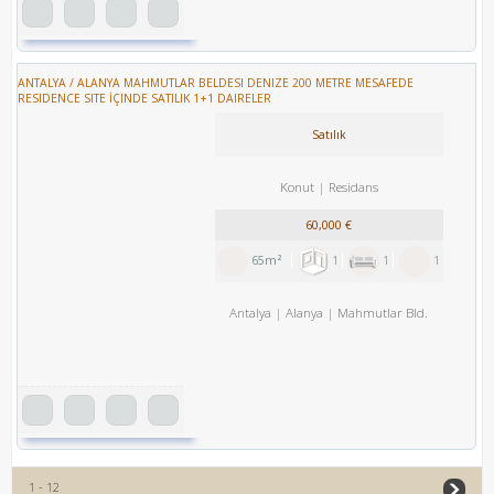
ANTALYA / ALANYA MAHMUTLAR BELDESI DENIZE 200 METRE MESAFEDE
RESIDENCE SITE İÇINDE SATILIK 1+1 DAIRELER
Satılık
Konut
Residans
60,000 €
65m²
1
1
1
Antalya
Alanya
Mahmutlar Bld.
1 - 12