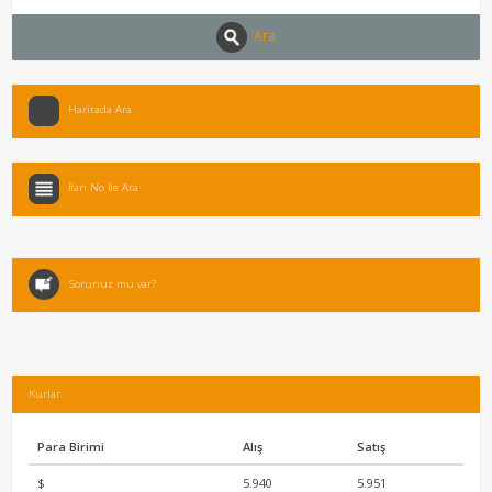
Ara
Haritada Ara
İlan No İle Ara
Sorunuz mu var?
Kurlar
Para Birimi
Alış
Satış
$
5.940
5.951