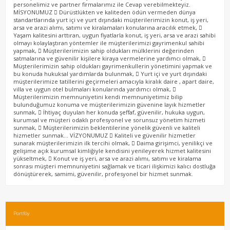
personelimiz ve partner firmalarımız ile Cevap verebilmekteyiz.
MİSYONUMUZ  Dürüstlükten ve kaliteden ödün vermeden dünya
standartlarında yurt içi ve yurt dışındaki müşterilerimizin konut, iş yeri,
arsa ve arazi alımı, satımı ve kiralamaları konularına aracılık etmek, 
Yaşam kalitesini arttıran, uygun fiyatlarla konut, iş yeri, arsa ve arazi sahibi
olmayı kolaylaştıran yöntemler ile müşterilerimizi gayrimenkul sahibi
yapmak,  Müşterilerimizin sahip oldukları mülklerini değerinden
satmalarına ve güvenilir kişilere kiraya vermelerine yardımcı olmak, 
Müşterilerimizin sahip oldukları gayrimenkullerin yönetimini yapmak ve
bu konuda hukuksal yardımlarda bulunmak,  Yurt içi ve yurt dışındaki
müşterilerimize tatillerini geçirmeleri amacıyla kiralık daire , apart daire,
villa ve uygun otel bulmaları konularında yardımcı olmak, 
Müşterilerimizin memnuniyetini kendi memnuniyetimiz bilip
bulunduğumuz konuma ve müşterilerimizin güvenine layık hizmetler
sunmak,  İhtiyaç duyulan her konuda şeffaf, güvenilir, hukuka uygun,
kurumsal ve müşteri odaklı profesyonel ve sorunsuz yönetim hizmeti
sunmak,  Müşterilerimizin beklentilerine yönelik güvenli ve kaliteli
hizmetler sunmak… VİZYONUMUZ  Kaliteli ve güvenilir hizmetler
sunarak müşterilerimizin ilk tercihi olmak,  Daima girişimci, yenilikçi ve
gelişime açık kurumsal kimliğiyle kendisini yenileyerek hizmet kalitesini
yükseltmek,  Konut ve iş yeri, arsa ve arazi alımı, satımı ve kiralama
sonrası müşteri memnuniyetini sağlamak ve ticari ilişkimizi kalıcı dostluğa
dönüştürerek, samimi, güvenilir, profesyonel bir hizmet sunmak.
Portföy