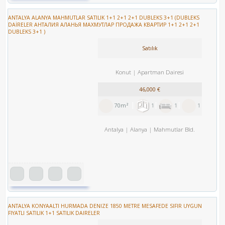
ANTALYA ALANYA MAHMUTLAR SATILIK 1+1 2+1 2+1 DUBLEKS 3+1 (DUBLEKS
DAİRELER АНТАЛИЯ АЛАНЬЯ МАХМУТЛАР ПРОДАЖА КВАРТИР 1+1 2+1 2+1
DUBLEKS 3+1 )
Satılık
Konut
Apartman Dairesi
46,000 €
70m²
1
1
1
Antalya
Alanya
Mahmutlar Bld.
ANTALYA KONYAALTI HURMADA DENIZE 1850 METRE MESAFEDE SIFIR UYGUN
FIYATLI SATILIK 1+1 SATILIK DAIRELER