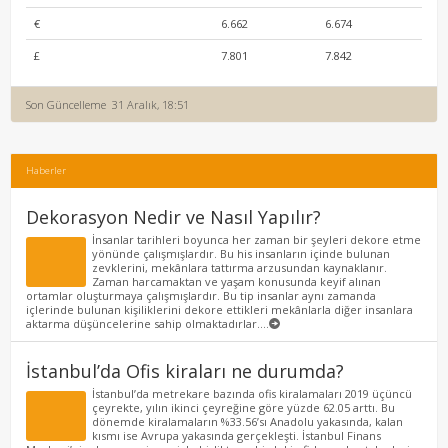
€
6.662
6.674
£
7.801
7.842
Son Güncelleme
31 Aralık, 18:51
Haberler
Dekorasyon Nedir ve Nasıl Yapılır?
İnsanlar tarihleri boyunca her zaman bir şeyleri dekore etme
yönünde çalışmışlardır. Bu his insanların içinde bulunan
zevklerini, mekânlara tattırma arzusundan kaynaklanır.
Zaman harcamaktan ve yaşam konusunda keyif alınan
ortamlar oluşturmaya çalışmışlardır. Bu tip insanlar aynı zamanda
içlerinde bulunan kişiliklerini dekore ettikleri mekânlarla diğer insanlara
aktarma düşüncelerine sahip olmaktadırlar....
İstanbul’da Ofis kiraları ne durumda?
İstanbul’da metrekare bazında ofis kiralamaları 2019 üçüncü
çeyrekte, yılın ikinci çeyreğine göre yüzde 62.05 arttı. Bu
dönemde kiralamaların %33.56’sı Anadolu yakasında, kalan
kısmı ise Avrupa yakasında gerçekleşti. İstanbul Finans