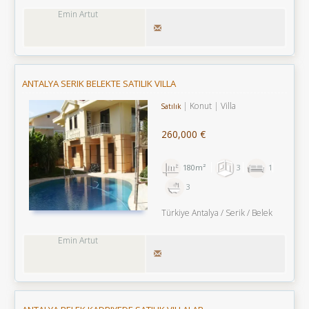
Emin Artut
ANTALYA SERIK BELEKTE SATILIK VILLA
Konut
Villa
Satılık
260,000 €
180m²
3
1
3
Türkiye Antalya / Serik
/ Belek
Emin Artut