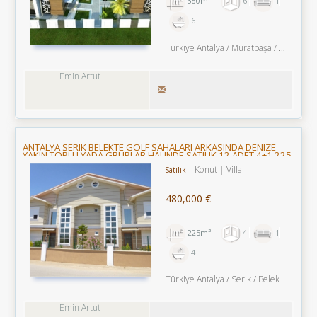
380m²
6
1
6
Türkiye Antalya / Muratpaşa
/ Lara
/ 
Emin Artut
ANTALYA SERIK BELEKTE GOLF SAHALARI ARKASINDA DENIZE
YAKIN TOPLU YADA GRUPLAR HALINDE SATILIK 12 ADET 4+1 225
M2 TRIPLEX VILLALAR
Konut
Villa
Satılık
480,000 €
225m²
4
1
4
Türkiye Antalya / Serik
/ Belek
Emin Artut