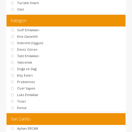
Turistik İmarlı
Otel
Kategori
Golf Emlakları
Kira Garantili
İndirimli (Uygun)
Deniz Gören
Tatil Emlakları
Yatırımlık
Doğa ve Dağ
Köy Evleri
Problemsiz
Özel Yapım
Luks Emlaklar
Ticari
Konut
İlan Sahibi
Ayhan ERCAN