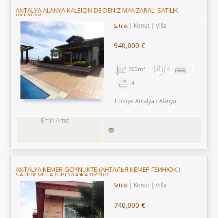
ANTALYA ALANYA KALEIÇIN`DE DENIZ MANZARALI SATILIK
VILLALAR
Konut
Villa
Satılık
940,000 €
300m²
4
1
4
Türkiye Antalya / Alanya
Emin Artut
ANTALYA KEMER GÖYNÜKTE (АНТАЛЬЯ КЕМЕР ГЁЙНЮК )
SATILIK VILLA (ПРОДАЖА ВИЛЛ)
Konut
Villa
Satılık
740,000 €