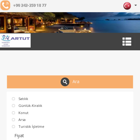
+90 242-259 18 77
Ara
Satılık
Günlük-Kiralık
Konut
Arsa
Turistik İşletme
Fiyat