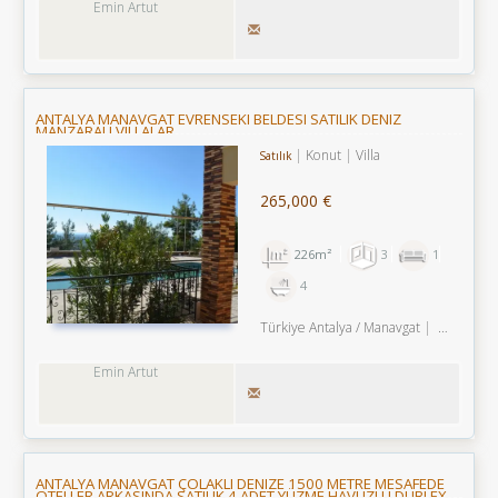
Emin Artut
ANTALYA MANAVGAT EVRENSEKI BELDESI SATILIK DENIZ
MANZARALI VILLALAR
Konut
Villa
Satılık
265,000 €
226m²
3
1
4
Türkiye Antalya / Manavgat
/ Evrenseki Bld.
Emin Artut
ANTALYA MANAVGAT ÇOLAKLI DENIZE 1500 METRE MESAFEDE
OTELLER ARKASINDA SATILIK 4 ADET YÜZME HAVUZLU DUBLEX