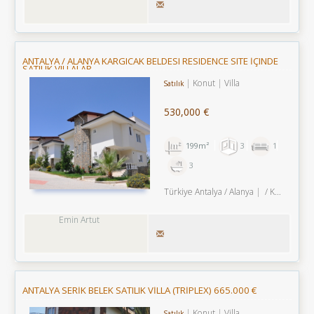
ANTALYA / ALANYA KARGICAK BELDESI RESIDENCE SITE İÇINDE
SATILIK VILLALAR.
Konut
Villa
Satılık
530,000 €
199m²
3
1
3
Türkiye Antalya / Alanya
/ Kargıcak Bld.
Emin Artut
ANTALYA SERİK BELEK SATILIK VİLLA (TRİPLEX) 665.000 €
Konut
Villa
Satılık