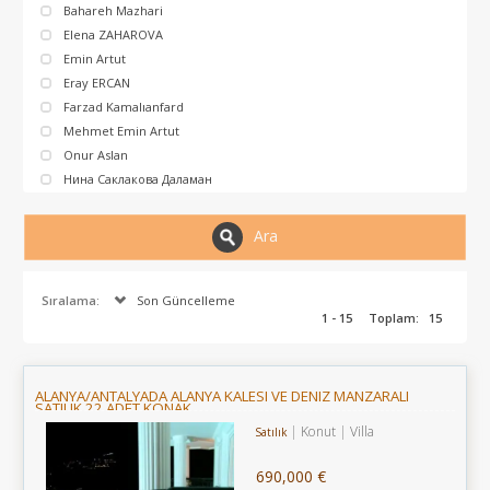
Bahareh Mazhari
Elena ZAHAROVA
Emin Artut
Eray ERCAN
Farzad Kamalıanfard
Mehmet Emin Artut
Onur Aslan
Нина Саклакова Даламан
Ara
Sıralama:
Son Güncelleme
1 - 15
Toplam:
15
ALANYA/ANTALYADA ALANYA KALESI VE DENIZ MANZARALI
SATILIK 22 ADET KONAK
Konut
Villa
Satılık
690,000 €