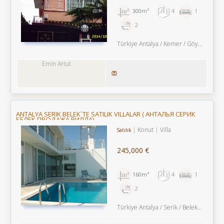
300m²
4
1
2
Türkiye Antalya / Kemer
/ Göynük
/ G
Emin Artut
ANTALYA SERIK BELEK`TE SATILIK VILLALAR ( АНТАЛЬЯ СЕРИК
БЕЛЕК ПРОДАЖА ВИЛЛА)
Konut
Villa
Satılık
245,000 €
160m²
4
1
2
Türkiye Antalya / Serik
/ Belek
/ Belek