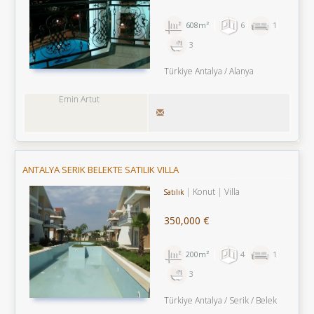
608m²
6
1
3
Türkiye Antalya / Alanya
Emin Artut
ANTALYA SERIK BELEKTE SATILIK VILLA
Konut
Villa
Satılık
350,000 €
200m²
4
1
3
Türkiye Antalya / Serik
/ Belek