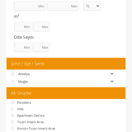
m²
Oda Sayısı
Şehir / İlçe / Semt
Antalya
Muğla
Alt Gruplar
Residans
Villa
Apartman Dairesi
Ticari İmarlı Arsa
Konut+Ticari İmarlı Arsa