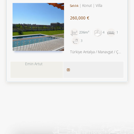
VILLA
Konut
Villa
Satılık
260,000 €
236m²
4
1
3
Türkiye Antalya / Manavgat
/ Çolaklı
/ 
Emin Artut