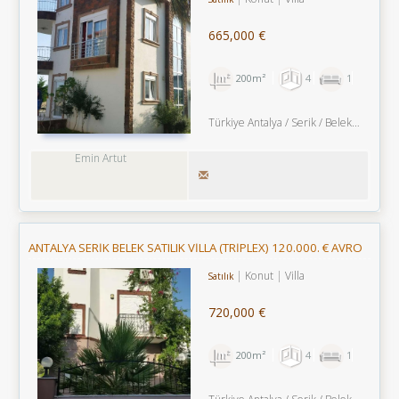
665,000 €
200m²
4
1
Türkiye Antalya / Serik
/ Belek
/ Belek
Emin Artut
ANTALYA SERİK BELEK SATILIK VİLLA (TRİPLEX) 120.000. € AVRO
Konut
Villa
Satılık
720,000 €
200m²
4
1