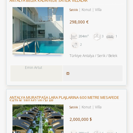
ANTALYA BELEK KADRIYEDE SATILIK VILLALAR
Konut
Villa
Satılık
298,000 €
204m²
3
1
2
Türkiye Antalya / Serik
/ Belek
Emin Artut
ANTALYA MURATPAŞA LARA PLAJLARINA 600 METRE MESAFEDE
SATILIK 380 M2 VILLALAR
Konut
Villa
Satılık
2,000,000 $