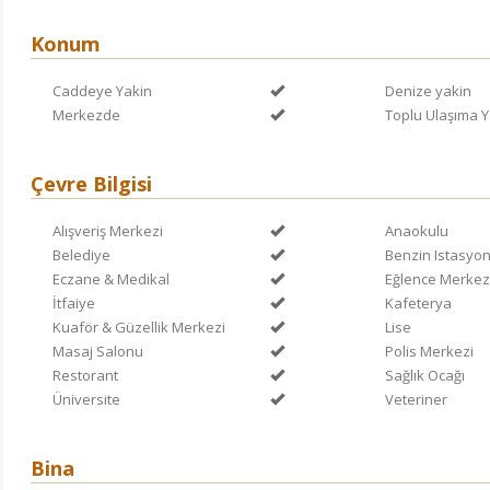
Konum
Caddeye Yakin
Denize yakin
Merkezde
Toplu Ulaşıma Y
Çevre Bilgisi
Alışveriş Merkezi
Anaokulu
Belediye
Benzin Istasyo
Eczane & Medikal
Eğlence Merkez
İtfaiye
Kafeterya
Kuaför & Güzellik Merkezi
Lise
Masaj Salonu
Polis Merkezi
Restorant
Sağlık Ocağı
Üniversite
Veteriner
Bina