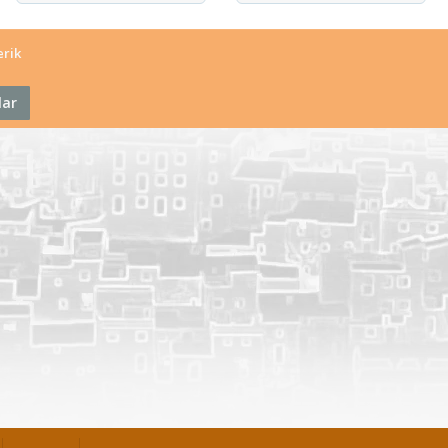
erik
lar