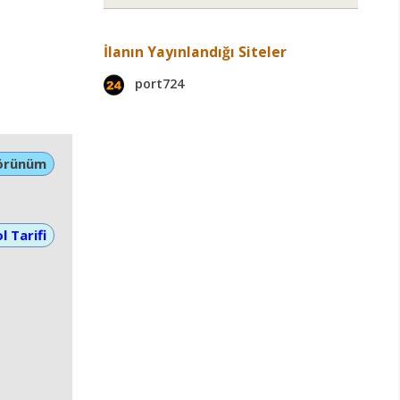
İlanın Yayınlandığı Siteler
port724
örünüm
l Tarifi