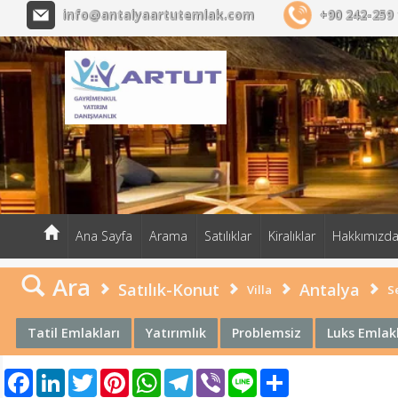
ARTUT EMLAK MÜŞAVİRLİĞİ
info@antalyaartutemlak.com
+90 242-259 
Ana Sayfa
Arama
Satılıklar
Kiralıklar
Hakkımızd
Ara
Satılık-Konut
Antalya
Villa
S
Tatil Emlakları
Yatırımlık
Problemsiz
Luks Emlak
Facebook
LinkedIn
Twitter
Pinterest
WhatsApp
Telegram
Viber
Line
Share