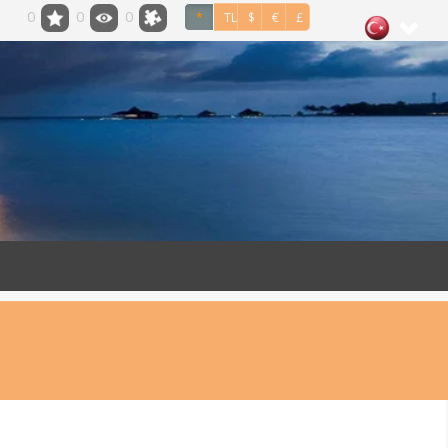
0
0
0
*
TL
$
€
£