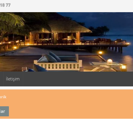
18 77
a
İletişim
erik
lar