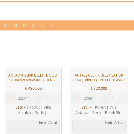
RUMUNUZ
ANTALYA SERIK BELEKTE GOLF
ANTALYA SERİK BELEK SATILIK
SAHALARI ARKASINDA DENIZE
VİLLA (TRİPLEX) 120.000. € AVRO
YAKIN TOPLU YADA GRUPLAR
€
480,000
€
720,000
HALINDE SATILIK 12 ADET 4+1
225 M2 TRIPLEX VILLALAR
1
2
225m²
4
1
4
200m²
4
1
Konut
Villa
Konut
Villa
Satılık
Satılık
Antalya
Serik
-
Antalya
Serik
Belek Bld.
Emin Artut
Emin Artut