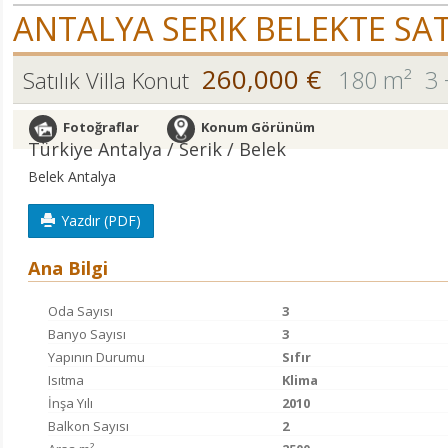
ANTALYA SERIK BELEKTE SATI
260,000 €
180 m²
3 
Satılık Villa Konut
Fotoğraflar
Konum Görünüm
Türkiye Antalya / Serik
/ Belek
Belek Antalya
Yazdır (PDF)
Ana Bilgi
Oda Sayısı
3
Banyo Sayısı
3
Yapının Durumu
Sıfır
Isıtma
Klima
İnşa Yılı
2010
Balkon Sayısı
2