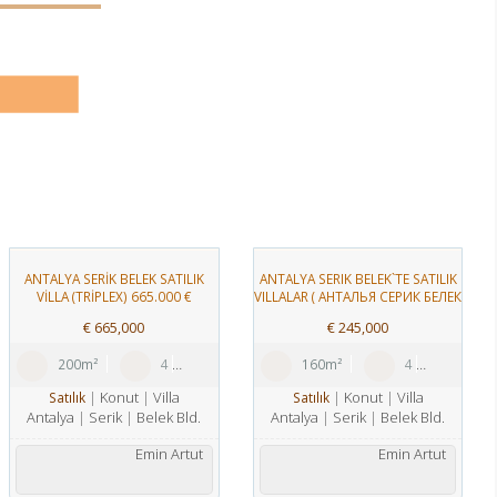
ANTALYA SERİK BELEK SATILIK
ANTALYA SERIK BELEK`TE SATILIK
VİLLA (TRİPLEX) 665.000 €
VILLALAR ( АНТАЛЬЯ СЕРИК БЕЛЕК
ПРОДАЖА ВИЛЛА)
€
665,000
€
245,000
200m²
4
1
160m²
4
1
Konut
Villa
Konut
Villa
Satılık
Satılık
Antalya
Serik
Belek Bld.
Antalya
Serik
Belek Bld.
Emin Artut
Emin Artut