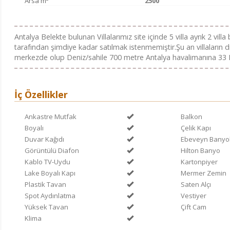
Arsa m²
2500
Antalya Belekte bulunan Villalarımız site içinde 5 villa ayrık 2 villa 
tarafından şimdiye kadar satılmak istenmemiştir.Şu an villaların 
merkezde olup Deniz/sahile 700 metre Antalya havalimanına 33 Km.
İç Özellikler
Ankastre Mutfak
Balkon
Boyalı
Çelik Kapı
Duvar Kağıdı
Ebeveyn Banyo
Görüntülü Diafon
Hilton Banyo
Kablo TV-Uydu
Kartonpiyer
Lake Boyalı Kapı
Mermer Zemin
Plastik Tavan
Saten Alçı
Spot Aydınlatma
Vestiyer
Yüksek Tavan
Çift Cam
Klima