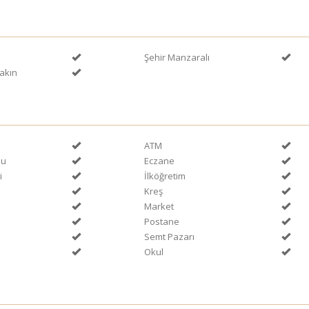
Şehir Manzaralı
akın
ATM
nu
Eczane
i
İlköğretim
Kreş
Market
Postane
Semt Pazarı
Okul