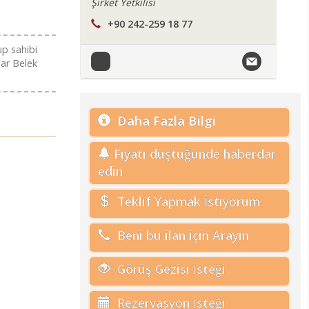
Şirket Yetkilisi
+90 242-259 18 77
lup sahibi
lar Belek
Daha Fazla Bilgi
Fiyatı düştüğünde haberdar
edin
Teklif Yapmak İstiyorum
Beni bu ilan için Arayın
Görüş Gezisi İsteği
Rezervasyon İsteği