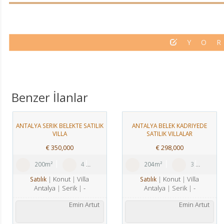
YO
Benzer İlanlar
ANTALYA SERIK BELEKTE SATILIK
ANTALYA BELEK KADRIYEDE
VILLA
SATILIK VILLALAR
€
350,000
€
298,000
200m²
4
1
3
204m²
3
Konut
Villa
Konut
Villa
Satılık
Satılık
Antalya
Serik
-
Antalya
Serik
-
Emin Artut
Emin Artut