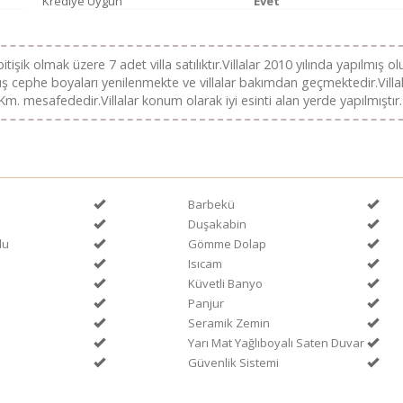
Krediye Uygun
Evet
bitişik olmak üzere 7 adet villa satılıktır.Villalar 2010 yılında yapılmış o
dış cephe boyaları yenilenmekte ve villalar bakımdan geçmektedir.Villa
 mesafededir.Villalar konum olarak iyi esinti alan yerde yapılmıştır.
Barbekü
Duşakabin
lu
Gömme Dolap
Isıcam
Küvetli Banyo
Panjur
Seramik Zemin
Yarı Mat Yağlıboyalı Saten Duvar
Güvenlik Sistemi