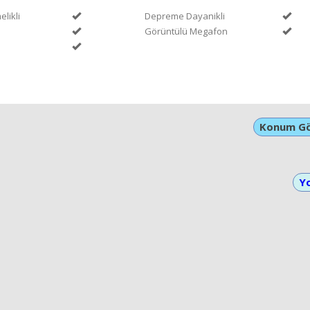
likli
Depreme Dayanikli
Görüntülü Megafon
Konum G
Yo