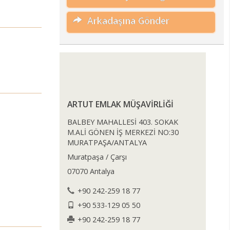
Arkadaşına Gönder
ARTUT EMLAK MÜŞAVİRLİĞİ
BALBEY MAHALLESİ 403. SOKAK
M.ALİ GÖNEN İŞ MERKEZİ NO:30
MURATPAŞA/ANTALYA
Muratpaşa / Çarşı
07070 Antalya
+90 242-259 18 77
+90 533-129 05 50
+90 242-259 18 77