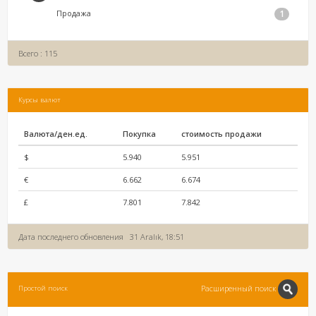
Продажа
1
Всего : 115
Курсы валют
Валюта/ден.ед.
Покупка
стоимость продажи
$
5.940
5.951
€
6.662
6.674
£
7.801
7.842
Дата последнего обновления
31 Aralık, 18:51
Расширенный поиск
Простой поиск