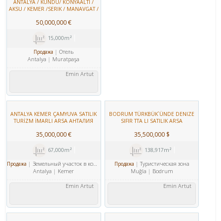
ANTALYA / KUNDU/ KONYAALTI /
AKSU / KEMER /SERIK / MANAVGAT /
ALANYA SATILIK 5,4,3,2,YILDIZLI VE
50,000,000 €
BUTIK OTELLER
15,000m²
Отель
Продажа
Antalya
Muratpaşa
Emin Artut
ANTALYA KEMER ÇAMYUVA SATILIK
BODRUM TÜRKBÜK`ÜNDE DENIZE
TURİZM İMARLI ARSA АНТАЛИЯ
SIFIR TTA LI SATILIK ARSA
КЕМЕР ЧАМЮВА ПРОДАЖА ЗЕМЛЯ
35,000,000 €
35,500,000 $
ТУРИЗМ ЗОНИРОВАННЫЙ.
УЧАСТОК ДЛЯ ОТЕЛЬ
67,000m²
138,917m²
Земельный участок в коммерческой зоне
Туристическая зона
Продажа
Продажа
Antalya
Kemer
Muğla
Bodrum
Emin Artut
Emin Artut