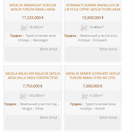
ANTALYA MANAVGAT SORGUN
KONYAALTI HURMA MAHALLESI 60
SATILIK TURİZM İMARLI ARSA
LIK YOLA CEPHE SATILIK TICARI ARSA
(АНТАЛЬЯ МАНАВГАТ СОРГУН
17,233,000 €
10,300,000 $
ПРОДАЖА ЗЕМЛЯ ТУРИЗМ
ЗОНАЛЬНЫХ СЮЖЕТ )
18,650m²
14,486m²
Туристическая зона
Земельный участок в коммерческой зоне
Продажа
Продажа
Antalya
Manavgat
Antalya
Konyaaltı
Emin Artut
Emin Artut
MUĞLA MİLAS KIYI KIŞLACIK SATILIK
ANTALYA KEMER GÖYNÜKTE SATILIK
ARSA (VİLLA YADA TURİSTİK TESİS
TURIZM İMARLI 9100 M2 OTEL
İNŞAA EDİLEBİLİR) МУГЛА МИЛАС
ARSASI
7,750,000 €
7,000,000 €
ПРОДАЖА ЗЕМЛЯ
135,000m²
9,100m²
Земельный участок под жилую и коммерческую застройку
Туристическая зона
Продажа
Продажа
Muğla
Milas
Antalya
Kemer
Emin Artut
Emin Artut