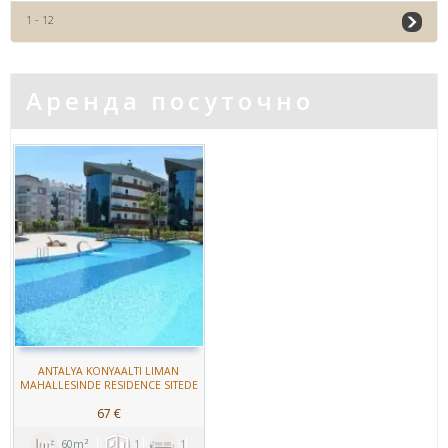
1 - 12
Аренда посуточно
ANTALYA KONYAALTI LIMAN
MAHALLESINDE RESIDENCE SITEDE
OTEL KONFORUNDA KIRALIK EŞYALI
67 €
1+1 DAIRELER
60m²
1
1