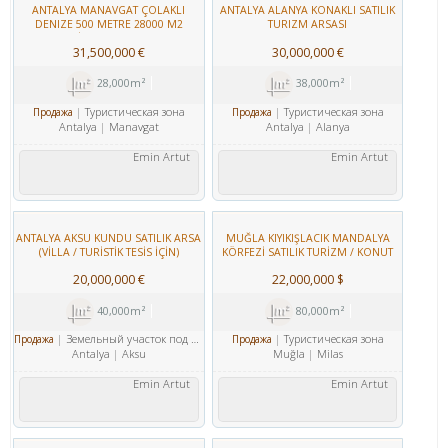
ANTALYA MANAVGAT ÇOLAKLI
ANTALYA ALANYA KONAKLI SATILIK
DENIZE 500 METRE 28000 M2
TURIZM ARSASI
TURIZM İMARLI SATILIK ARSA
31,500,000 €
30,000,000 €
28,000m²
38,000m²
Туристическая зона
Туристическая зона
Продажа
Продажа
Antalya
Manavgat
Antalya
Alanya
Emin Artut
Emin Artut
ANTALYA AKSU KUNDU SATILIK ARSA
MUĞLA KIYIKIŞLACIK MANDALYA
(VİLLA / TURİSTİK TESİS İÇİN)
KÖRFEZİ SATILIK TURİZM / KONUT
ПРОДАЖА ЗЕМЛЯ АНТАЛИЯ АКСУ
İMARLI ARSA
20,000,000 €
22,000,000 $
КУНДУ
40,000m²
80,000m²
Земельный участок под жилую и коммерческую застройку
Туристическая зона
Продажа
Продажа
Antalya
Aksu
Muğla
Milas
Emin Artut
Emin Artut