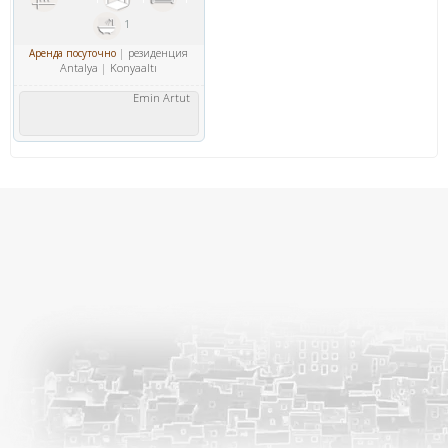
1
резиденция
Аренда посуточно
Antalya
Konyaaltı
Emin Artut